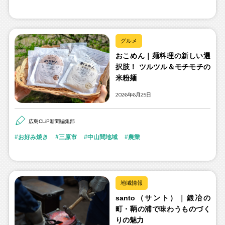
グルメ
おこめん｜麺料理の新しい選
択肢！ ツルツル＆モチモチの
米粉麺
2026年6月25日
広島CLiP新聞編集部
お好み焼き
三原市
中山間地域
農業
地域情報
santo（サント）｜鍛冶の
町・鞆の浦で味わうものづく
りの魅力