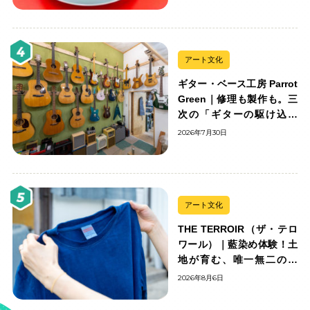
アート文化
ギター・ベース工房 Parrot
Green｜修理も製作も。三
次の「ギターの駆け込み
寺」
2026年7月30日
アート文化
THE TERROIR（ザ・テロ
ワール）｜藍染め体験！土
地が育む、唯一無二の藍
色。
2026年8月6日