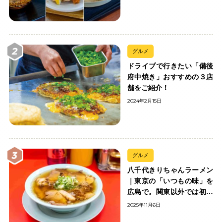
グルメ
ドライブで行きたい「備後
府中焼き」おすすめの３店
舗をご紹介！
2024年2月15日
グルメ
八千代きりちゃんラーメン
｜東京の「いつもの味」を
広島で。関東以外では初の
「ちゃんのれん組合」加盟
2025年11月6日
の中華そば店