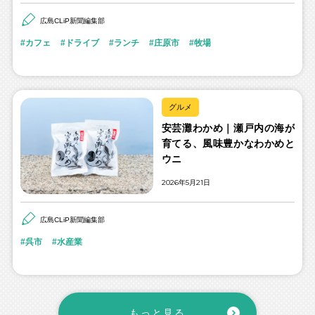
広島CLiP新聞編集部
カフェ
ドライブ
ランチ
庄原市
牧場
グルメ
安芸灘わかめ｜瀬戸内の海が
育てる、風味豊かなわかめと
ウニ
2026年5月21日
広島CLiP新聞編集部
呉市
水産業
もっと見る