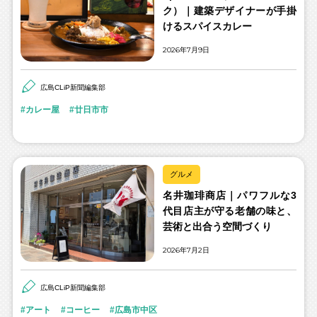
ク）｜建築デザイナーが手掛
けるスパイスカレー
2026年7月9日
広島CLiP新聞編集部
カレー屋
廿日市市
グルメ
名井珈琲商店｜パワフルな3
代目店主が守る老舗の味と、
芸術と出合う空間づくり
2026年7月2日
広島CLiP新聞編集部
アート
コーヒー
広島市中区