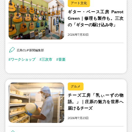
アート文化
ギター・ベース工房 Parrot
Green｜修理も製作も。三次
の「ギターの駆け込み寺」
2026年7月30日
広島CLiP新聞編集部
ワークショップ
三次市
音楽
グルメ
チーズ工房「乳ぃーずの物
語。」｜庄原の魅力を世界へ
届けるチーズ
2026年7月23日