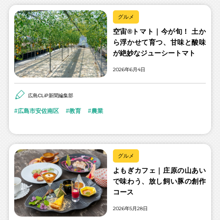
グルメ
空宙®トマト｜今が旬！ 土か
ら浮かせて育つ、甘味と酸味
が絶妙なジューシートマト
2026年6月4日
広島CLiP新聞編集部
広島市安佐南区
教育
農業
グルメ
よもぎカフェ｜庄原の山あい
で味わう、放し飼い豚の創作
コース
2026年5月28日