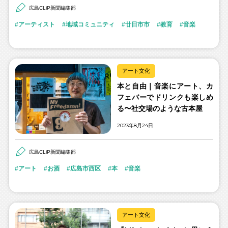
広島CLiP新聞編集部
アーティスト
地域コミュニティ
廿日市市
教育
音楽
アート文化
本と自由｜音楽にアート、カ
フェバーでドリンクも楽しめ
る〜社交場のような古本屋
2023年8月24日
広島CLiP新聞編集部
アート
お酒
広島市西区
本
音楽
アート文化