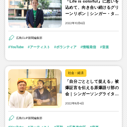
『Life is colorful』に思いを
込めて、向き合い続けるグリ
ーンリボン｜シンガー・タレ
ント 月山翔雲さん
2022年10月6日
広島CLiP新聞編集部
YouTube
アーティスト
ボランティア
情報発信
音楽
社会・経済
「自分ごととして捉える」被
爆証言を伝える原爆語り部の
会｜シンガーソングライター
HIPPY（ヒッピー）
2022年8月4日
広島CLiP新聞編集部