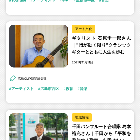
YouTube
アーティスト
平和
広島市中区
音楽
アート文化
ギタリスト 石原圭一郎さん
｜‟指が動く限り”クラシック
ギターとともに人生を歩む
2021年11月11日
広島CLiP新聞編集部
アーティスト
広島市西区
教育
音楽
地域情報
千田パンフルート合唱隊 島本
裕充さん｜千田から「平和を