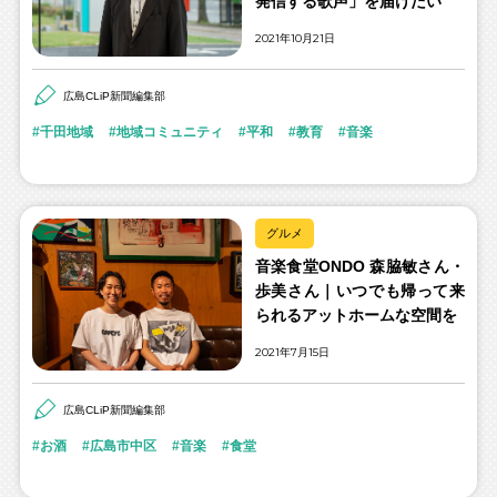
発信する歌声」を届けたい
2021年10月21日
広島CLiP新聞編集部
千田地域
地域コミュニティ
平和
教育
音楽
グルメ
音楽食堂ONDO 森脇敏さん・
歩美さん｜いつでも帰って来
られるアットホームな空間を
2021年7月15日
広島CLiP新聞編集部
お酒
広島市中区
音楽
食堂