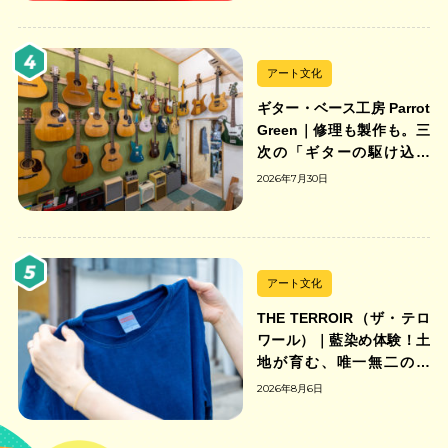
アート文化
ギター・ベース工房 Parrot
Green｜修理も製作も。三
次の「ギターの駆け込み
寺」
2026年7月30日
アート文化
THE TERROIR（ザ・テロ
ワール）｜藍染め体験！土
地が育む、唯一無二の藍
色。
2026年8月6日