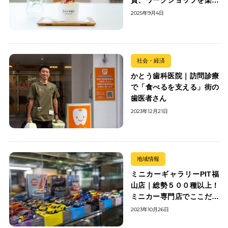
む
2025年9月4日
社会・経済
かとう歯科医院｜訪問診療
で「食べるを支える」街の
歯医者さん
2023年12月21日
地域情報
ミニカーギャラリーPIT福
山店｜総勢５００種以上！
ミニカー専門店でここだけ
の出会いを楽しもう
2023年10月26日