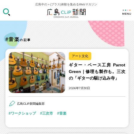
広島中の＋(プラス)体験を集めるWebマガジン
#音楽
の記事
アート文化
ギター・ベース工房 Parrot
Green｜修理も製作も。三次
の「ギターの駆け込み寺」
2026年7月30日
広島CLiP新聞編集部
ワークショップ
三次市
音楽