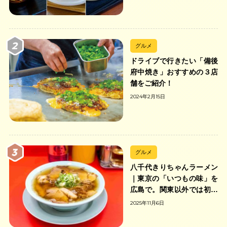
グルメ
ドライブで行きたい「備後
府中焼き」おすすめの３店
舗をご紹介！
2024年2月15日
グルメ
八千代きりちゃんラーメン
｜東京の「いつもの味」を
広島で。関東以外では初の
「ちゃんのれん組合」加盟
2025年11月6日
の中華そば店