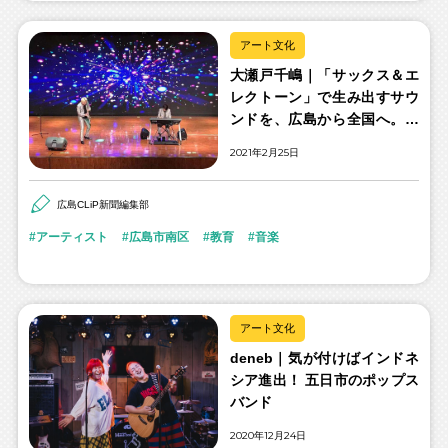
アート文化
大瀬戸千嶋｜「サックス＆エ
レクトーン」で生み出すサウ
ンドを、広島から全国へ。そ
して世界へ
2021年2月25日
広島CLiP新聞編集部
アーティスト
広島市南区
教育
音楽
アート文化
deneb｜気が付けばインドネ
シア進出！ 五日市のポップス
バンド
2020年12月24日