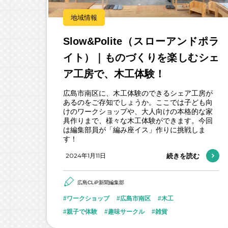
地域情報
Slow&Polite（スローアンドポラ
イト）｜ものづくりを楽しむシェ
ア工房で、木工体験！
広島市南区に、木工体験のできるシェア工房が
あるのをご存知でしょうか。ここでは子ども向
けのワークショップや、大人向けの本格的な家
具作りまで、様々な木工体験ができます。今回
は編集部員が「編み座イス」作りに挑戦しま
す！
2024年1月11日
続きを読む
広島CLiP新聞編集部
ワークショップ
広島市南区
木工
親子で体験
趣味サークル
雑貨