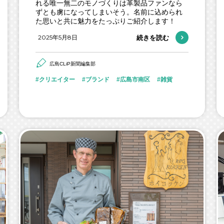
れる唯一無二のモノづくりは革製品ファンなら
ずとも虜になってしまいそう。名前に込められ
た思いと共に魅力をたっぷりご紹介します！
2025年5月8日
続きを読む
広島CLiP新聞編集部
クリエイター
ブランド
広島市南区
雑貨