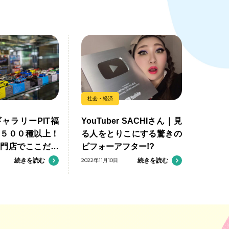
社会・経済
ャラリーPIT福
YouTuber SACHIさん｜見
勢５００種以上！
る人をとりこにする驚きの
専門店でここだけ
ビフォーアフター!?
楽しもう
続きを読む
2022年11月10日
続きを読む