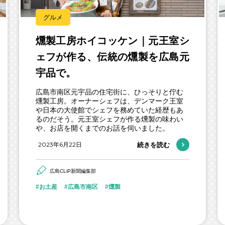
グルメ
燻製工房ホイコッケン｜元王室シ
ェフが作る、伝統の燻製を広島元
宇品で。
広島市南区元宇品の住宅街に、ひっそりと佇む
燻製工房。オーナーシェフは、デンマーク王室
や日本の大使館でシェフを務めていた経歴もあ
るのだそう。元王室シェフが作る燻製の味わい
や、お店を開くまでのお話を伺いました。
2023年6月22日
続きを読む
広島CLiP新聞編集部
お土産
広島市南区
燻製