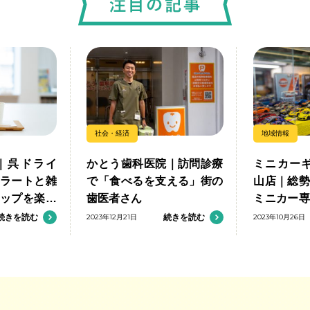
社会・経済
地域情報
｜呉ドライ
かとう歯科医院｜訪問診療
ミニカーギ
ラートと雑
で「食べるを支える」街の
山店｜総
ップを楽し
歯医者さん
ミニカー
の出会いを
続きを読む
2023年12月21日
続きを読む
2023年10月26日