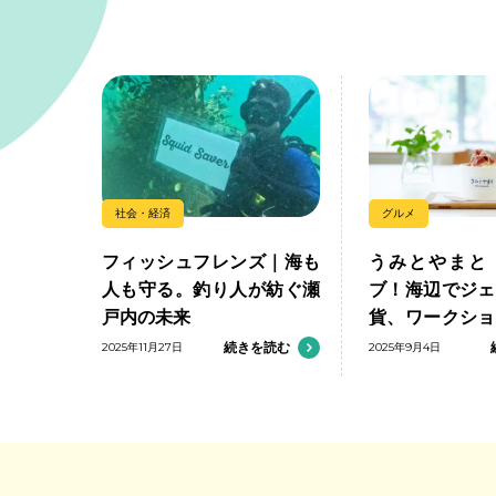
社会・経済
グルメ
フィッシュフレンズ｜海も
うみとやまと
人も守る。釣り人が紡ぐ瀬
ブ！海辺でジェ
戸内の未来
貨、ワークショ
む
2025年11月27日
続きを読む
2025年9月4日