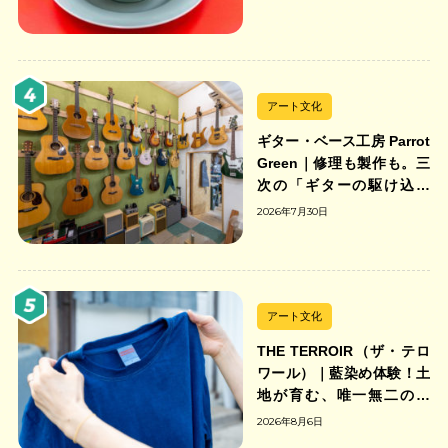
の中華そば店
アート文化
ギター・ベース工房 Parrot
Green｜修理も製作も。三
次の「ギターの駆け込み
寺」
2026年7月30日
アート文化
THE TERROIR（ザ・テロ
ワール）｜藍染め体験！土
地が育む、唯一無二の藍
色。
2026年8月6日