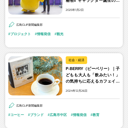
秘密⁉ キャラクター誕生のウ
ラバナシ
2025年1月2日
広島CLiP新聞編集部
プロジェクト
情報発信
観光
社会・経済
P-BERRY（ピーベリー）｜子
どもも大人も「飲みたい！」
の気持ちに応えるカフェイン
レスコーヒー
2024年12月26日
広島CLiP新聞編集部
コーヒー
ブランド
広島市中区
情報発信
教育