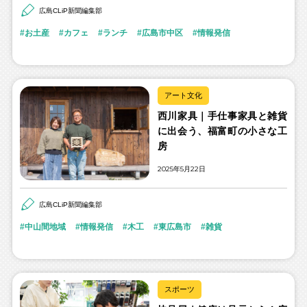
広島CLiP新聞編集部
お土産
カフェ
ランチ
広島市中区
情報発信
アート文化
西川家具｜手仕事家具と雑貨
に出会う、福富町の小さな工
房
2025年5月22日
広島CLiP新聞編集部
中山間地域
情報発信
木工
東広島市
雑貨
スポーツ