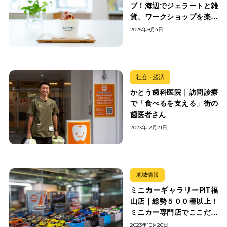
ブ！海辺でジェラートと雑
貨、ワークショップを楽し
む
2025年9月4日
社会・経済
かとう歯科医院｜訪問診療
で「食べるを支える」街の
歯医者さん
2023年12月21日
地域情報
ミニカーギャラリーPIT福
山店｜総勢５００種以上！
ミニカー専門店でここだけ
の出会いを楽しもう
2023年10月26日