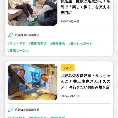
快足屋｜健康は足元から！広
島で「楽しく歩く」を支える
専門店
2025年4月24日
広島CLiP新聞編集部
アウトドア
広島市西区
情報発信
暮らしサポート
趣味サークル
グルメ
お好み焼き愛好家・タッちゃ
んこと井上龍也さんオスス
メ！ 今行きたいお好み焼き店
2025年3月20日
広島CLiP新聞編集部