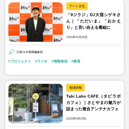
アート文化
「9ジラジ」DJ大窪シゲキさ
ん｜「ただいま」「おかえ
り」と言い合える番組に
2025年10月30日
広島CLiP新聞編集部
プロジェクト
ラジオ
情報発信
教育
地域情報
Tabi Labo CAFE（タビラボ
カフェ）｜さとやまの魅力が
詰まった複合アンテナカフェ
2025年5月29日