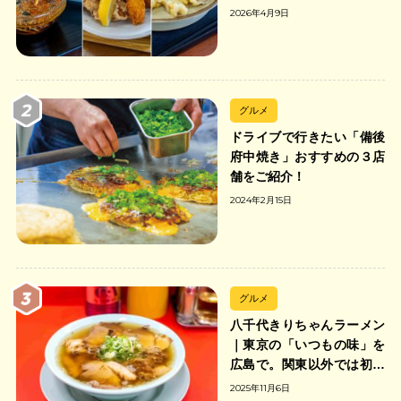
2026年4月9日
グルメ
ドライブで行きたい「備後
府中焼き」おすすめの３店
舗をご紹介！
2024年2月15日
グルメ
八千代きりちゃんラーメン
｜東京の「いつもの味」を
広島で。関東以外では初の
「ちゃんのれん組合」加盟
2025年11月6日