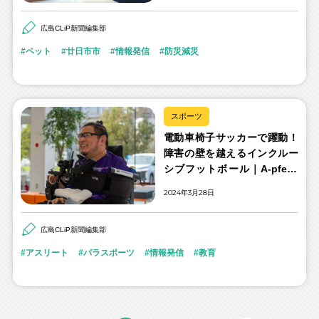
広島CLiP新聞編集部
ペット
廿日市市
情報発信
防災減災
スポーツ
電動車椅子サッカーで躍動！
障害の壁を越えるインクルー
シブフットボール｜A-pfeile
広島PFC 谷本弘蔵さん
2024年3月28日
広島CLiP新聞編集部
アスリート
パラスポーツ
情報発信
教育