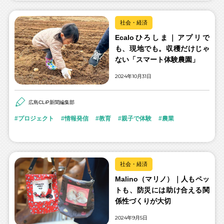
社会・経済
Ecaloひろしま｜アプリで
も、現地でも。収穫だけじゃ
ない「スマート体験農園」
2024年10月31日
広島CLiP新聞編集部
プロジェクト
情報発信
教育
親子で体験
農業
社会・経済
Malino（マリノ）｜人もペッ
トも、防災には助け合える関
係性づくりが大切
2024年9月5日