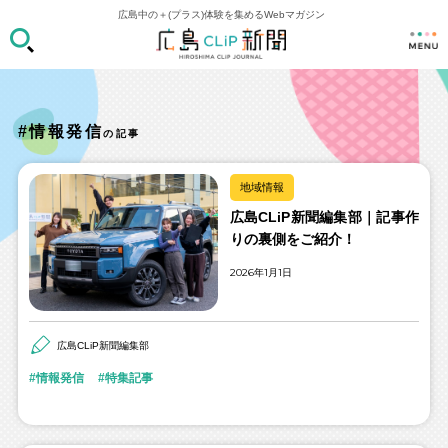
広島中の＋(プラス)体験を集めるWebマガジン
#情報発信
の記事
地域情報
広島CLiP新聞編集部｜記事作
りの裏側をご紹介！
2026年1月1日
広島CLiP新聞編集部
情報発信
特集記事