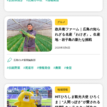
お好み焼き
広島市中区
情報発信
グルメ
政兵衛ファーム｜広島の知ら
れざる名産「わけぎ」。生産
地・岩子島の新たな挑戦
2025年3月6日
広島CLiP新聞編集部
伝統野菜
尾道市
情報発信
農業
食堂
地域情報
HITひろしま観光大使 ひろく
ま｜“人間っぽさ”が愛される