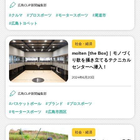
広島CLiP新聞編集部
クルマ
プロスポーツ
モータースポーツ
尾道市
広島トヨペット
社会・経済
molten [the Box]｜モノづく
り欲を掻き立てるテクニカル
センターへ潜入！
2024年6月20日
広島CLiP新聞編集部
バスケットボール
ブランド
プロスポーツ
モータースポーツ
広島市西区
社会・経済