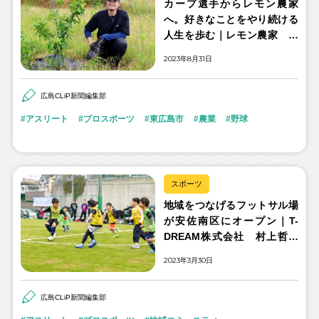
カープ選手からレモン農家
へ。好きなことをやり続ける
人生を歩む｜レモン農家 戸
田隆矢さん
2023年8月31日
広島CLiP新聞編集部
アスリート
プロスポーツ
東広島市
農業
野球
スポーツ
地域をつなげるフットサル場
が安佐南区にオープン｜T-
DREAM株式会社 村上哲哉
さん
2023年3月30日
広島CLiP新聞編集部