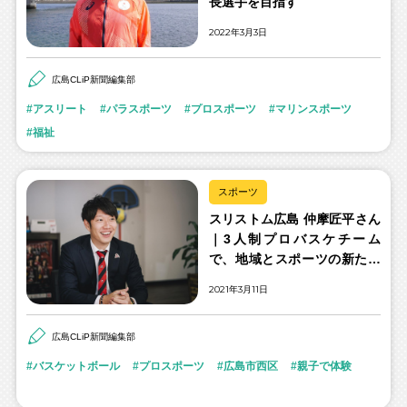
長選手を目指す
2022年3月3日
広島CLiP新聞編集部
アスリート
パラスポーツ
プロスポーツ
マリンスポーツ
福祉
スポーツ
スリストム広島 仲摩匠平さん
｜3人制プロバスケチーム
で、地域とスポーツの新たな
関係を拓く
2021年3月11日
広島CLiP新聞編集部
バスケットボール
プロスポーツ
広島市西区
親子で体験