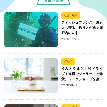
社会・経済
フィッシュフレンズ｜海も
人も守る。釣り人が紡ぐ瀬
戸内の未来
2025年11月27日
グルメ
うみとやまと｜呉ドライ
ブ！海辺でジェラートと雑
貨、ワークショップを楽し
む
2025年9月4日