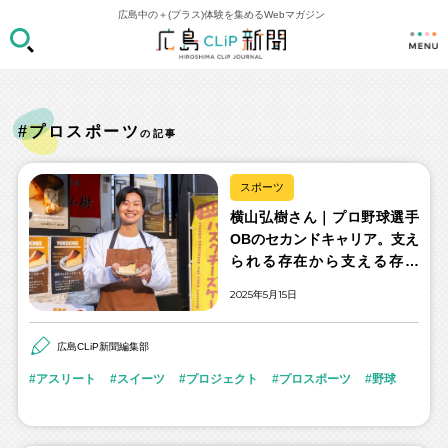
広島中の＋(プラス)体験を集めるWebマガジン
#プロスポーツ
の記事
スポーツ
横山弘樹さん｜プロ野球選手
OBのセカンドキャリア。支え
られる存在から支える存在
へ。
2025年5月15日
広島CLiP新聞編集部
アスリート
スイーツ
プロジェクト
プロスポーツ
野球