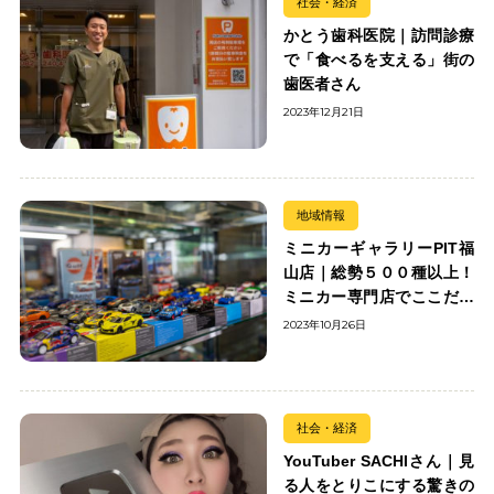
社会・経済
かとう歯科医院｜訪問診療
で「食べるを支える」街の
歯医者さん
2023年12月21日
地域情報
ミニカーギャラリーPIT福
山店｜総勢５００種以上！
ミニカー専門店でここだけ
の出会いを楽しもう
2023年10月26日
社会・経済
YouTuber SACHIさん｜見
る人をとりこにする驚きの