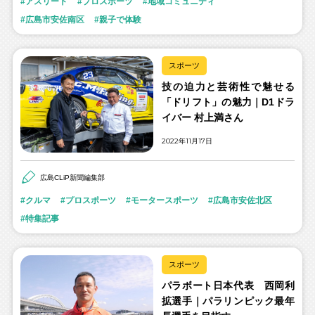
アスリート
プロスポーツ
地域コミュニティ
広島市安佐南区
親子で体験
スポーツ
技の迫力と芸術性で魅せる
「ドリフト」の魅力｜D1ドラ
イバー 村上満さん
2022年11月17日
広島CLiP新聞編集部
クルマ
プロスポーツ
モータースポーツ
広島市安佐北区
特集記事
スポーツ
パラボート日本代表 西岡利
拡選手｜パラリンピック最年