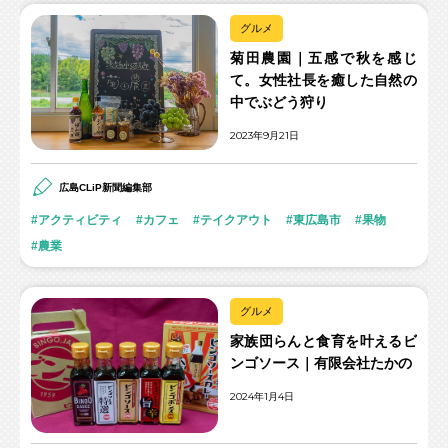
グルメ
菊田農園｜五感で秋を感じ
て。女性社長を癒した自然の
中でぶどう狩り
2023年9月21日
広島CLiP新聞編集部
アクティビティ
カフェ
テイクアウト
東広島市
果物
農業
グルメ
家族団らんと食育を叶えるビ
ンゴソース｜有限会社たかの
2024年1月4日