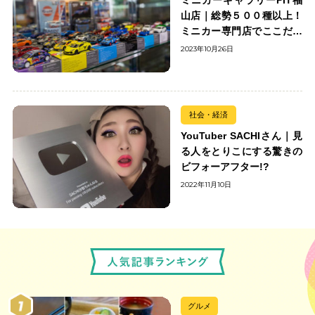
山店｜総勢５００種以上！
ミニカー専門店でここだけ
の出会いを楽しもう
2023年10月26日
社会・経済
YouTuber SACHIさん｜見
る人をとりこにする驚きの
ビフォーアフター!?
2022年11月10日
グルメ