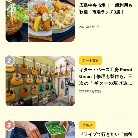
広島中央市場｜一般利用も
歓迎！市場ランチ3選！
2026年4月9日
アート文化
ギター・ベース工房 Parrot
Green｜修理も製作も。三
次の「ギターの駆け込み
寺」
2026年7月30日
グルメ
ドライブで行きたい「備後