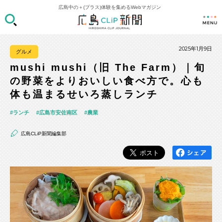
広島中の＋(プラス)体験を集めるWebマガジン
2025年1月9日
グルメ
mushi mushi（旧 The Farm）｜旬
の野菜をよりおいしい食べ方で。心も
体も温まるせいろ蒸しランチ
ランチ
広島市安佐南区
農業
広島CLiP新聞編集部