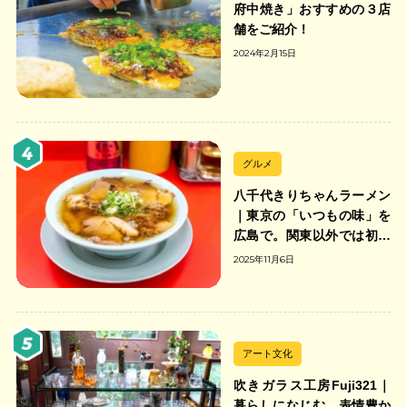
府中焼き」おすすめの３店
舗をご紹介！
2024年2月15日
グルメ
八千代きりちゃんラーメン
｜東京の「いつもの味」を
広島で。関東以外では初の
「ちゃんのれん組合」加盟
2025年11月6日
の中華そば店
アート文化
吹きガラス工房Fuji321｜
暮らしになじむ、表情豊か