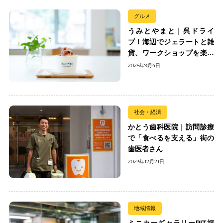
グルメ
うみとやまと｜呉ドライ
ブ！海辺でジェラートと雑
貨、ワークショップを楽し
む
2025年9月4日
社会・経済
かとう歯科医院｜訪問診療
で「食べるを支える」街の
歯医者さん
2023年12月21日
地域情報
ミニカーギャラリーPIT福