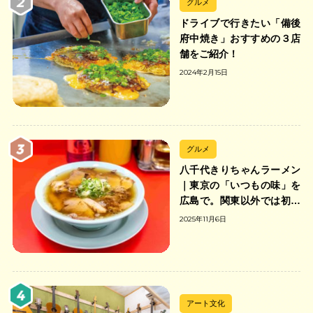
グルメ
ドライブで行きたい「備後
府中焼き」おすすめの３店
舗をご紹介！
2024年2月15日
グルメ
八千代きりちゃんラーメン
｜東京の「いつもの味」を
広島で。関東以外では初の
「ちゃんのれん組合」加盟
2025年11月6日
の中華そば店
アート文化