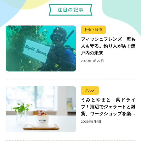
社会・経済
フィッシュフレンズ｜海も
人も守る。釣り人が紡ぐ瀬
戸内の未来
2025年11月27日
グルメ
うみとやまと｜呉ドライ
ブ！海辺でジェラートと雑
貨、ワークショップを楽し
む
2025年9月4日