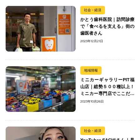
社会・経済
かとう歯科医院｜訪問診療
で「食べるを支える」街の
歯医者さん
2023年12月21日
地域情報
ミニカーギャラリーPIT福
山店｜総勢５００種以上！
ミニカー専門店でここだけ
の出会いを楽しもう
2023年10月26日
社会・経済
YouTuber SACHIさん｜見