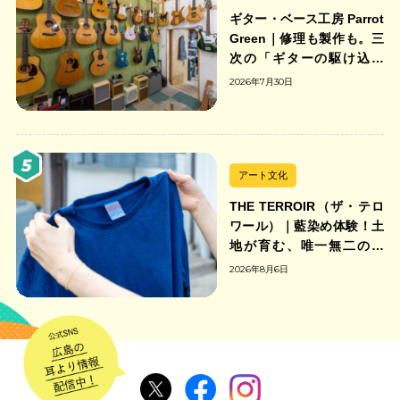
ギター・ベース工房 Parrot
Green｜修理も製作も。三
次の「ギターの駆け込み
寺」
2026年7月30日
アート文化
THE TERROIR（ザ・テロ
ワール）｜藍染め体験！土
地が育む、唯一無二の藍
色。
2026年8月6日