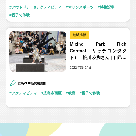
アウトドア
アクティビティ
マリンスポーツ
特集記事
親子で体験
地域情報
Mixing Park Rich
Contact（リッチコンタク
ト） 松川 友和さん｜自己表
現ができる自由なスポーツ！
2022年3月24日
パルクールで心身ともに健康
に。
広島CLiP新聞編集部
アクティビティ
広島市西区
教育
親子で体験