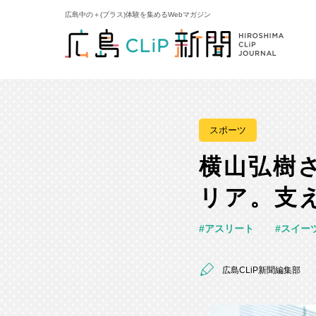
広島中の＋(プラス)体験を集めるWebマガジン
スポーツ
横山弘樹
リア。支
アスリート
スイー
広島CLiP新聞編集部