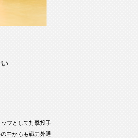
ない
タッフとして打撃投手
手の中からも戦力外通