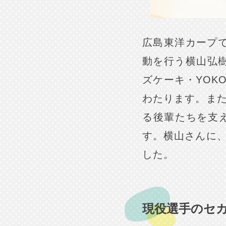
広島東洋カープ
動を行う横山弘樹
ズケーキ・YOK
わたります。ま
る後輩たちを支
す。横山さんに
した。
現役選手のセ