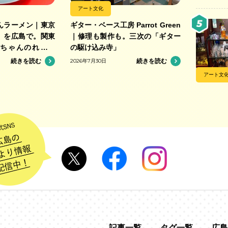
アート文化
んラーメン｜東京
ギター・ベース工房 Parrot Green
」を広島で。関東
｜修理も製作も。三次の「ギター
ちゃんのれん組
の駆け込み寺」
そば店
続きを読む
2026年7月30日
続きを読む
アート文
記事一覧
タグ一覧
広島