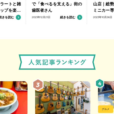
ラートと雑
で「食べるを支える」街の
山店｜総
ップを楽し
歯医者さん
ミニカー
の出会いを
続きを読む
2023年12月21日
続きを読む
2023年10月26日
グルメ