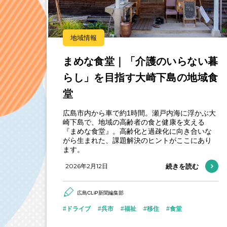
地域情報
まめな食堂｜「介護のいらない暮
らし」を目指す大崎下島の地域食
堂
広島市内から車で約1時間。瀬戸内海に浮かぶ大
崎下島で、地域の高齢者の食と健康を支える
『まめな食堂』。高齢化と過疎化に向き合いな
がら生まれた、課題解決のヒントがここにあり
ます。
2026年2月12日
続きを読む
広島CLiP新聞編集部
ドライブ
呉市
福祉
移住
食堂