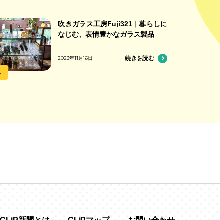
吹きガラス工房Fuji321｜暮らしに
なじむ、表情豊かなガラス製品
2023年11月16日
続きを読む
化
CLiP新聞とは
CLiPマップ
お問い合わせ