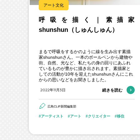
アート文化
呼吸を描く｜素描家
shunshun（しゅんしゅん）
まるで呼吸をするかのように線を生み出す素描
家shunshunさん。一本のボールペンから建物や
街、自然、光など、私たちの身の回りにあふれ
ているものが豊かに描き出されます。素描家と
しての活動が10年を迎えたshunshunさんにこれ
からの思いなどをお聞きしました。
2022年11月3日
続きを読む
広島CLiP新聞編集部
アーティスト
アート
クリエイター
移住