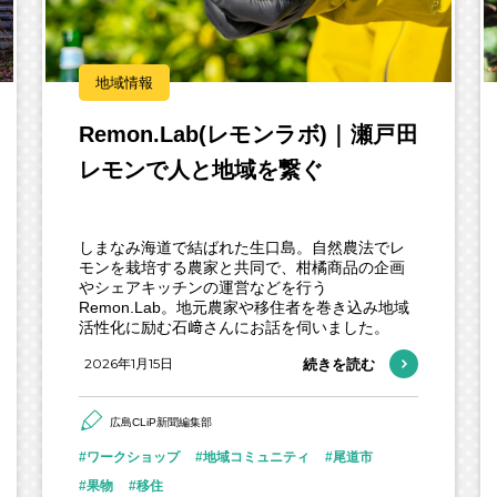
地域情報
Remon.Lab(レモンラボ)｜瀬戸田
レモンで人と地域を繋ぐ
しまなみ海道で結ばれた生口島。自然農法でレ
モンを栽培する農家と共同で、柑橘商品の企画
やシェアキッチンの運営などを行う
Remon.Lab。地元農家や移住者を巻き込み地域
活性化に励む石﨑さんにお話を伺いました。
2026年1月15日
続きを読む
広島CLiP新聞編集部
ワークショップ
地域コミュニティ
尾道市
果物
移住