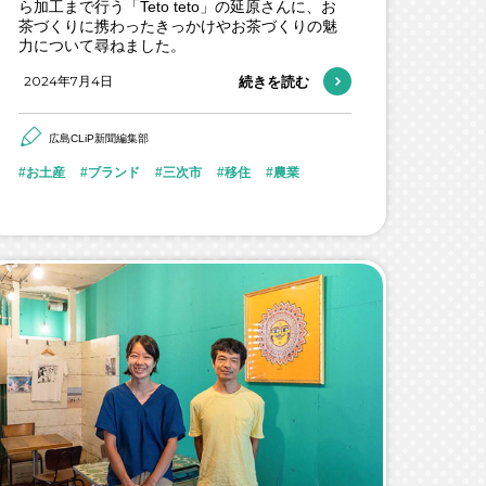
ら加工まで行う「Teto teto」の延原さんに、お
茶づくりに携わったきっかけやお茶づくりの魅
力について尋ねました。
2024年7月4日
続きを読む
広島CLiP新聞編集部
お土産
ブランド
三次市
移住
農業