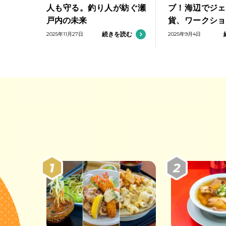
人も守る。釣り人が紡ぐ瀬
ブ！海辺でジェ
戸内の未来
貨、ワークショ
む
2025年11月27日
続きを読む
2025年9月4日