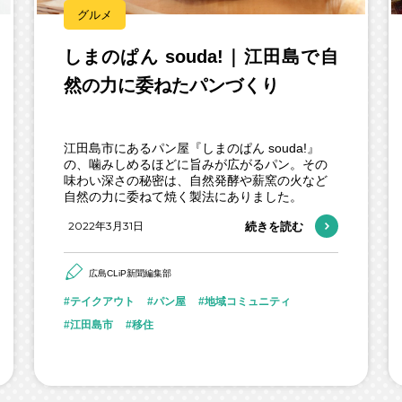
グルメ
しまのぱん souda!｜江田島で自
然の力に委ねたパンづくり
江田島市にあるパン屋『しまのぱん souda!』
の、噛みしめるほどに旨みが広がるパン。その
味わい深さの秘密は、自然発酵や薪窯の火など
自然の力に委ねて焼く製法にありました。
2022年3月31日
続きを読む
広島CLiP新聞編集部
テイクアウト
パン屋
地域コミュニティ
江田島市
移住