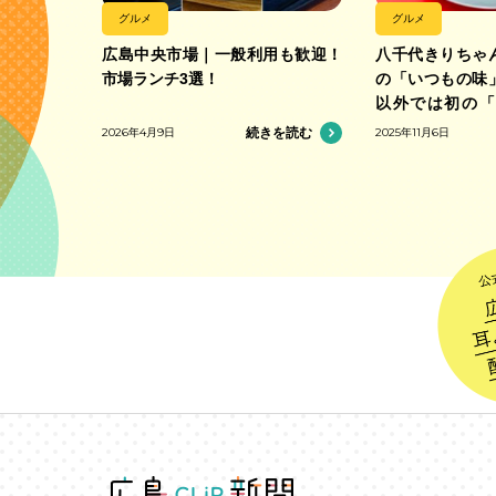
グルメ
グルメ
広島中央市場｜一般利用も歓迎！
八千代きりちゃ
市場ランチ3選！
の「いつもの味
以外では初の「
合」加盟の中華
2026年4月9日
続きを読む
2025年11月6日