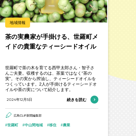
地域情報
茶の実農家が手掛ける、世羅町メ
イドの貴重なティーシードオイル
世羅町で茶の木を育てる西甲太郎さん・智子さ
んご夫妻。収穫するのは、茶葉ではなく“茶の
実”。その実から搾油し、ティーシードオイルを
つくっています。2人が手掛けるティーシードオ
イルや茶の実について紹介します。
2024年12月5日
続きを読む
広島CLiP新聞編集部
世羅町
中山間地域
移住
農業