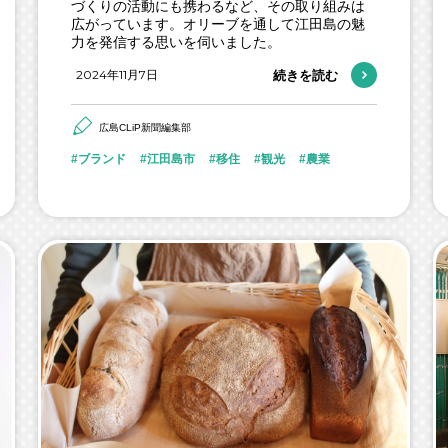
づくりの活動にも携わるなど、その取り組みは
広がっています。オリーブを通して江田島の魅
力を発信する思いを伺いました。
2024年11月7日
続きを読む
広島CLiP新聞編集部
ブランド
江田島市
移住
観光
農業