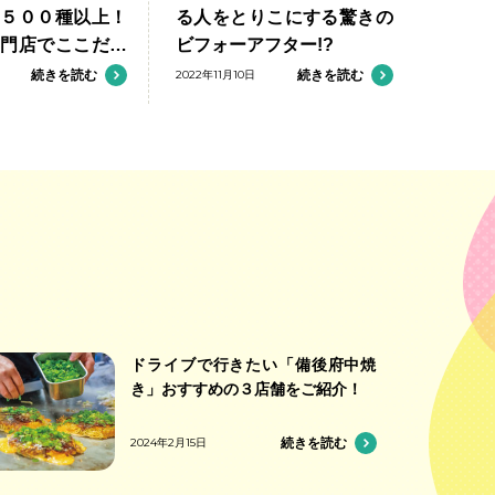
勢５００種以上！
る人をとりこにする驚きの
専門店でここだけ
ビフォーアフター!?
楽しもう
続きを読む
2022年11月10日
続きを読む
ドライブで行きたい「備後府中焼
き」おすすめの３店舗をご紹介！
2024年2月15日
続きを読む