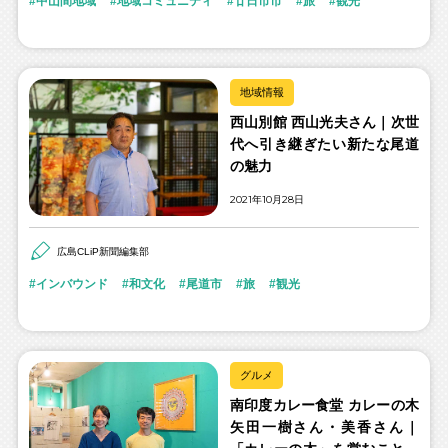
中山間地域
地域コミュニティ
廿日市市
旅
観光
地域情報
西山別館 西山光夫さん｜次世
代へ引き継ぎたい新たな尾道
の魅力
2021年10月28日
広島CLiP新聞編集部
インバウンド
和文化
尾道市
旅
観光
グルメ
南印度カレー食堂 カレーの木
矢田一樹さん・美香さん｜