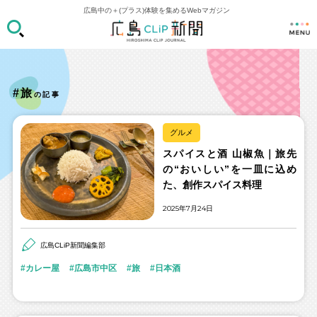
広島中の＋(プラス)体験を集めるWebマガジン
#旅
の記事
グルメ
スパイスと酒 山椒魚｜旅先
の“おいしい”を一皿に込め
た、創作スパイス料理
2025年7月24日
広島CLiP新聞編集部
カレー屋
広島市中区
旅
日本酒