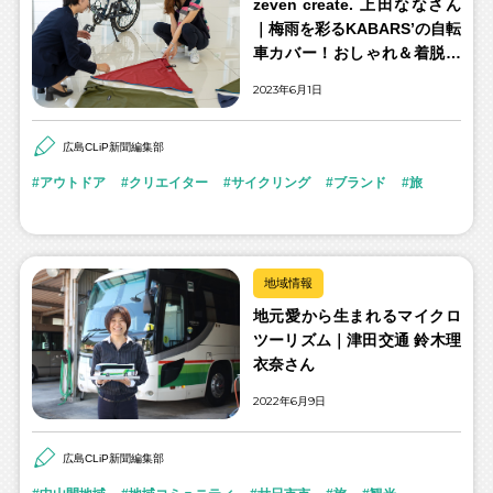
zeven create. 上田ななさん
｜梅雨を彩るKABARS’の自転
車カバー！おしゃれ＆着脱ス
ムーズ
2023年6月1日
広島CLiP新聞編集部
アウトドア
クリエイター
サイクリング
ブランド
旅
地域情報
地元愛から生まれるマイクロ
ツーリズム｜津田交通 鈴木理
衣奈さん
2022年6月9日
広島CLiP新聞編集部