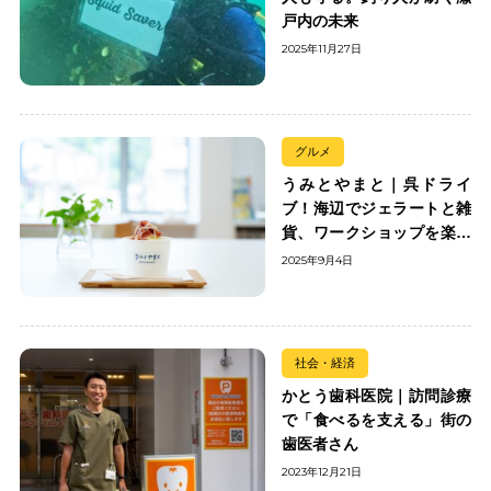
戸内の未来
2025年11月27日
グルメ
うみとやまと｜呉ドライ
ブ！海辺でジェラートと雑
貨、ワークショップを楽し
む
2025年9月4日
社会・経済
かとう歯科医院｜訪問診療
で「食べるを支える」街の
歯医者さん
2023年12月21日