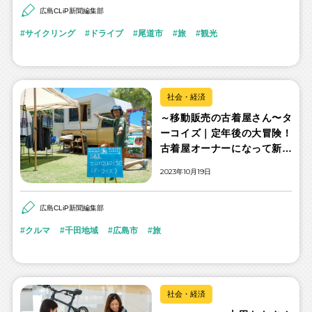
広島CLiP新聞編集部
サイクリング
ドライブ
尾道市
旅
観光
社会・経済
～移動販売の古着屋さん〜タ
ーコイズ｜定年後の大冒険！
古着屋オーナーになって新し
い人生を拓いた元中学教師
2023年10月19日
広島CLiP新聞編集部
クルマ
千田地域
広島市
旅
社会・経済