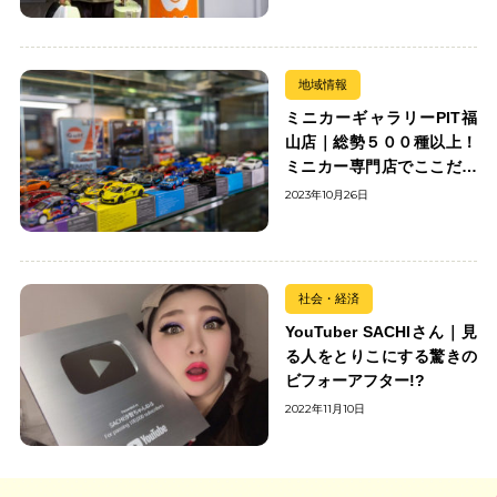
地域情報
ミニカーギャラリーPIT福
山店｜総勢５００種以上！
ミニカー専門店でここだけ
の出会いを楽しもう
2023年10月26日
社会・経済
YouTuber SACHIさん｜見
る人をとりこにする驚きの
ビフォーアフター!?
2022年11月10日