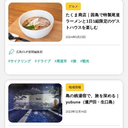
グルメ
たくま商店｜因島で特製尾道
ラーメンと1日1組限定のゲス
トハウスを楽しむ
2024年5月23日
広島CLiP新聞編集部
サイクリング
ドライブ
尾道市
旅
観光
地域情報
島の銭湯宿で、旅を深める｜
yubune（瀬戸田・生口島）
2023年12月14日