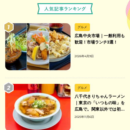
グルメ
広島中央市場｜一般利用も
歓迎！市場ランチ3選！
2026年4月9日
グルメ
八千代きりちゃんラーメン
｜東京の「いつもの味」を
広島で。関東以外では初の
「ちゃんのれん組合」加盟
2025年11月6日
の中華そば店