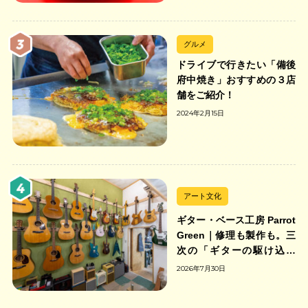
グルメ
ドライブで行きたい「備後
府中焼き」おすすめの３店
舗をご紹介！
2024年2月15日
アート文化
ギター・ベース工房 Parrot
Green｜修理も製作も。三
次の「ギターの駆け込み
寺」
2026年7月30日