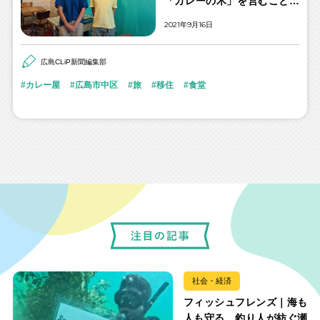
「カレーの木」を営むことこ
そが日々の喜び
2021年9月16日
広島CLiP新聞編集部
カレー屋
広島市中区
旅
移住
食堂
社会・経済
フィッシュフレンズ｜海も
人も守る。釣り人が紡ぐ瀬