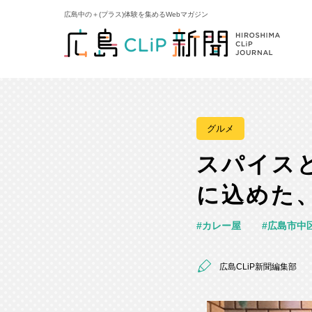
広島中の＋(プラス)体験を集めるWebマガジン
グルメ
スパイスと
に込めた
カレー屋
広島市中
広島CLiP新聞編集部