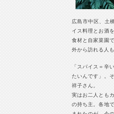
広島市中区、土
イス料理とお酒
食材と自家菜園
外から訪れる人
「スパイス＝辛
たいんです」。
祥子さん。
実はお二人とも
の持ち主。各地
まれたのが、今