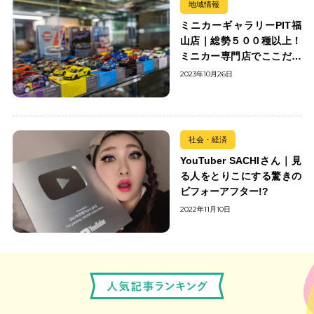
地域情報
ミニカーギャラリーPIT福
山店｜総勢５００種以上！
ミニカー専門店でここだけ
の出会いを楽しもう
2023年10月26日
社会・経済
YouTuber SACHIさん｜見
る人をとりこにする驚きの
ビフォーアフター!?
2022年11月10日