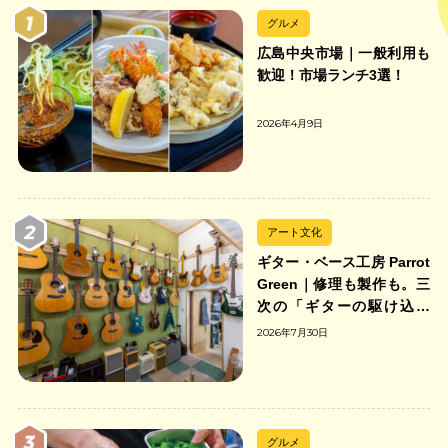
グルメ
広島中央市場｜一般利用も
歓迎！市場ランチ3選！
2026年4月9日
アート文化
ギター・ベース工房 Parrot
Green｜修理も製作も。三
次の「ギターの駆け込み
寺」
2026年7月30日
グルメ