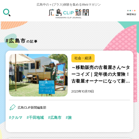
広島中の＋(プラス)体験を集めるWebマガジン
#広島市
の記事
社会・経済
～移動販売の古着屋さん〜タ
ーコイズ｜定年後の大冒険！
古着屋オーナーになって新し
い人生を拓いた元中学教師
2023年10月19日
広島CLiP新聞編集部
クルマ
千田地域
広島市
旅