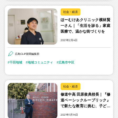
社会・経済
ほーむけあクリニック横林賢
一さん｜「生活を診る」家庭
医療で、温かな街づくりを
2021年2月4日
広島CLiP新聞編集部
千田地域
地域コミュニティ
広島市中区
社会・経済
修道中高 田原俊典校長｜『修
道ベーシックルーブリック』
で新たな教育に挑む、子ども
たちに求められる力とは。
2021年1月14日