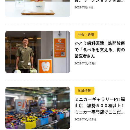
む
2025年9月4日
社会・経済
かとう歯科医院｜訪問診療
で「食べるを支える」街の
歯医者さん
2023年12月21日
地域情報
ミニカーギャラリーPIT福
山店｜総勢５００種以上！
ミニカー専門店でここだけ
の出会いを楽しもう
2023年10月26日