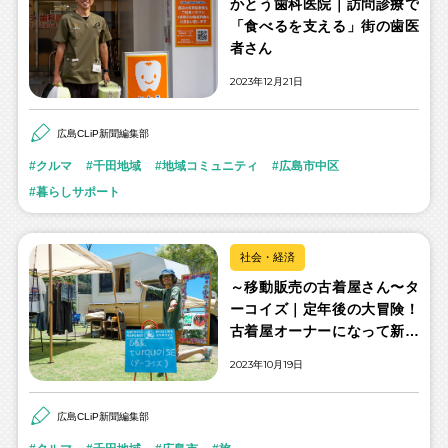
かとう歯科医院｜訪問診療で
「食べるを支える」街の歯医
者さん
2023年12月21日
広島CLiP新聞編集部
クルマ
千田地域
地域コミュニティ
広島市中区
暮らしサポート
社会・経済
～移動販売の古着屋さん〜タ
ーコイズ｜定年後の大冒険！
古着屋オーナーになって新し
い人生を拓いた元中学教師
2023年10月19日
広島CLiP新聞編集部