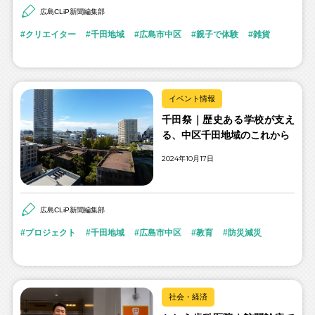
広島CLiP新聞編集部
クリエイター
千田地域
広島市中区
親子で体験
雑貨
イベント情報
千田祭｜歴史ある学校が支え
る、中区千田地域のこれから
2024年10月17日
広島CLiP新聞編集部
プロジェクト
千田地域
広島市中区
教育
防災減災
社会・経済