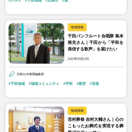
クルマ
千田地域
広島市
旅
地域情報
千田パンフルート合唱隊 島本
裕充さん｜千田から「平和を
発信する歌声」を届けたい
2021年10月21日
広島CLiP新聞編集部
千田地域
地域コミュニティ
平和
教育
音楽
地域情報
𠮷村葬祭 吉村大輔さん｜心の
こもったお葬式を実現する葬