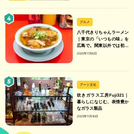
グルメ
八千代きりちゃんラーメン
｜東京の「いつもの味」を
広島で。関東以外では初の
「ちゃんのれん組合」加盟
2025年11月6日
の中華そば店
アート文化
吹きガラス工房Fuji321｜
暮らしになじむ、表情豊か
なガラス製品
2023年11月16日