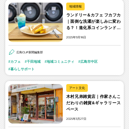
地域情報
ランドリー＆カフェ フカフカ
｜面倒な洗濯が楽しみに変わ
る？！進化系コインランドリ
ー
2025年9月18日
広島CLiP新聞編集部
カフェ
千田地域
地域コミュニティ
広島市中区
暮らしサポート
アート文化
木村兄弟雑貨店｜作家さんこ
だわりの雑貨&ギャラリース
ペース
2025年3月27日