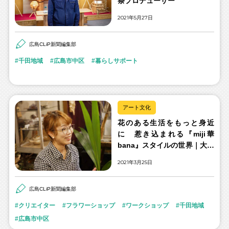
祭プロデューサー
2021年5月27日
広島CLiP新聞編集部
千田地域
広島市中区
暮らしサポート
アート文化
花のある生活をもっと身近
に 惹き込まれる『miji華
bana』スタイルの世界｜大西
美穂さん
2021年3月25日
広島CLiP新聞編集部
クリエイター
フラワーショップ
ワークショップ
千田地域
広島市中区