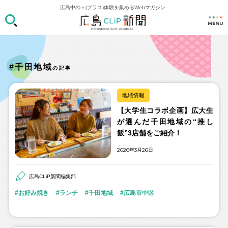
広島中の＋(プラス)体験を集めるWebマガジン
#千田地域
の記事
地域情報
【大学生コラボ企画】広大生
が選んだ千田地域の“推し
飯”3店舗をご紹介！
2026年3月26日
広島CLiP新聞編集部
お好み焼き
ランチ
千田地域
広島市中区