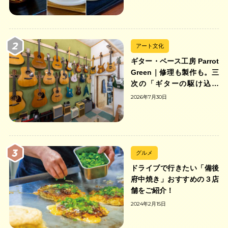
アート文化
ギター・ベース工房 Parrot
Green｜修理も製作も。三
次の「ギターの駆け込み
寺」
2026年7月30日
グルメ
ドライブで行きたい「備後
府中焼き」おすすめの３店
舗をご紹介！
2024年2月15日