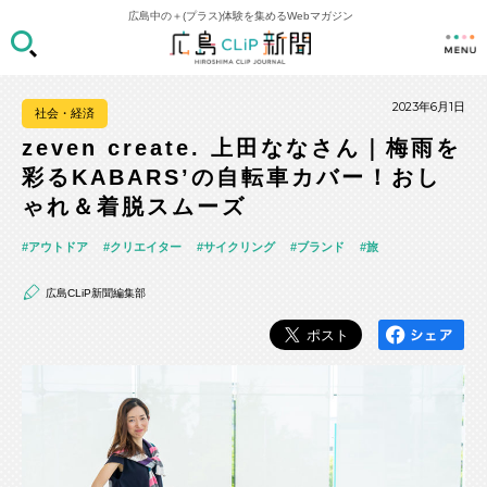
広島中の＋(プラス)体験を集めるWebマガジン
2023年6月1日
社会・経済
zeven create. 上田ななさん｜梅雨を
彩るKABARS’の自転車カバー！おし
ゃれ＆着脱スムーズ
アウトドア
クリエイター
サイクリング
ブランド
旅
広島CLiP新聞編集部