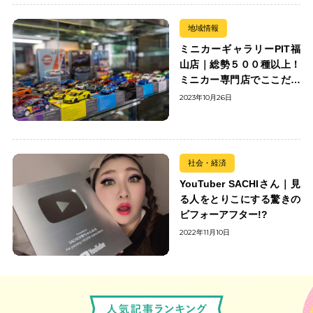
地域情報
ミニカーギャラリーPIT福
山店｜総勢５００種以上！
ミニカー専門店でここだけ
の出会いを楽しもう
2023年10月26日
社会・経済
YouTuber SACHIさん｜見
る人をとりこにする驚きの
ビフォーアフター!?
2022年11月10日