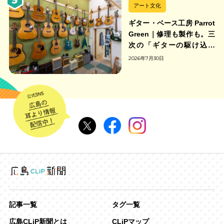
アート文化
ギター・ベース工房 Parrot
Green｜修理も製作も。三
次の「ギターの駆け込み
寺」
2026年7月30日
記事一覧
タグ一覧
広島CLiP新聞とは
CLiPマップ