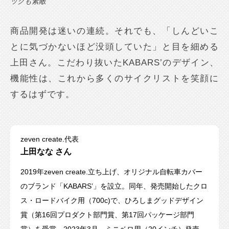
ックも素敵
商品開発は迷いの連続。それでも、「しんどいこ
とに気づかないほど没頭していた」と目を細める
上田さん。こだわり抜いたKABARS’のデザイン、
機能性は、これから多くのサイクリストを笑顔に
するはずです。
zeven create.代表
上田なな さん
2019年zeven create.立ち上げ、オリジナル自転車カバー
のブランド「KABARS’」を設立。同年、発売開始したクロ
ス・ロードバイク用（700c)で、ひろしまグッドデザイン
賞（第16回プロダクト部門賞、第17回パッケージ部門
賞）を受賞。2023年3月、ミニベロ用（20インチ）発売。