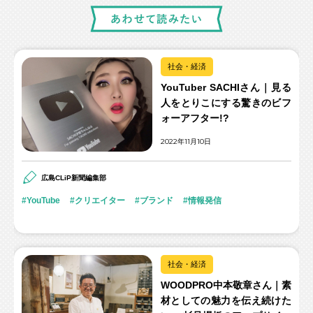
社会・経済
YouTuber SACHIさん｜見る
人をとりこにする驚きのビフ
ォーアフター!?
2022年11月10日
広島CLiP新聞編集部
YouTube
クリエイター
ブランド
情報発信
社会・経済
WOODPRO中本敬章さん｜素
材としての魅力を伝え続けた