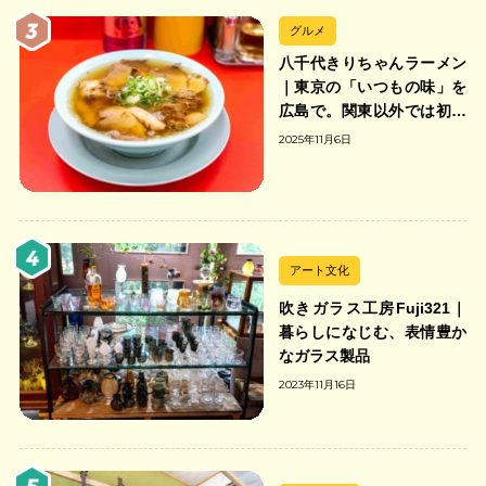
グルメ
八千代きりちゃんラーメン
｜東京の「いつもの味」を
広島で。関東以外では初の
「ちゃんのれん組合」加盟
2025年11月6日
の中華そば店
アート文化
吹きガラス工房Fuji321｜
暮らしになじむ、表情豊か
なガラス製品
2023年11月16日