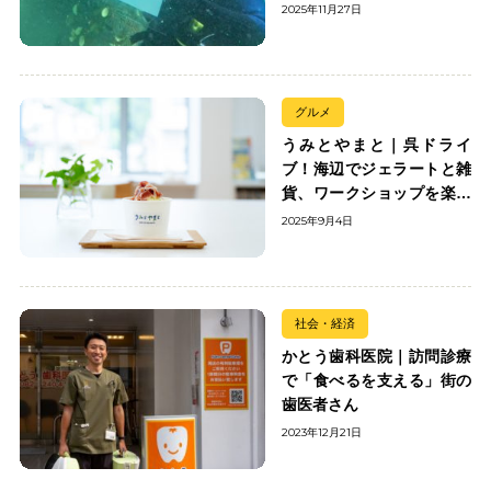
2025年11月27日
グルメ
うみとやまと｜呉ドライ
ブ！海辺でジェラートと雑
貨、ワークショップを楽し
む
2025年9月4日
社会・経済
かとう歯科医院｜訪問診療
で「食べるを支える」街の
歯医者さん
2023年12月21日