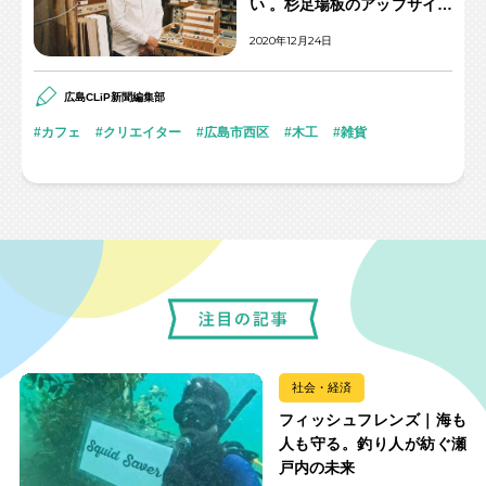
い 。杉足場板のアップサイク
ルでハッピーな未来をつくる
2020年12月24日
広島CLiP新聞編集部
カフェ
クリエイター
広島市西区
木工
雑貨
社会・経済
フィッシュフレンズ｜海も
人も守る。釣り人が紡ぐ瀬
戸内の未来