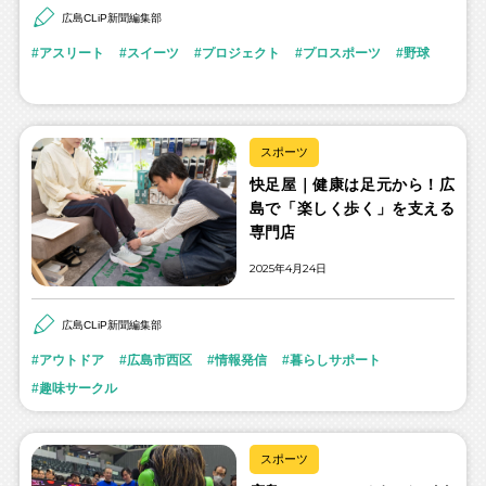
広島CLiP新聞編集部
アスリート
スイーツ
プロジェクト
プロスポーツ
野球
スポーツ
快足屋｜健康は足元から！広
島で「楽しく歩く」を支える
専門店
2025年4月24日
広島CLiP新聞編集部
アウトドア
広島市西区
情報発信
暮らしサポート
趣味サークル
スポーツ