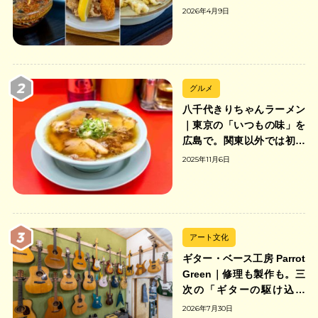
2026年4月9日
グルメ
八千代きりちゃんラーメン
｜東京の「いつもの味」を
広島で。関東以外では初の
「ちゃんのれん組合」加盟
2025年11月6日
の中華そば店
アート文化
ギター・ベース工房 Parrot
Green｜修理も製作も。三
次の「ギターの駆け込み
寺」
2026年7月30日