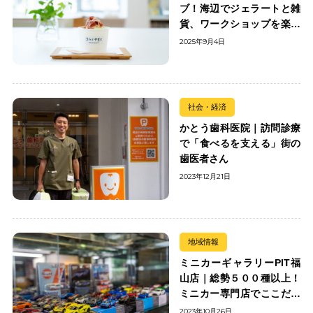
ブ！海辺でジェラートと雑
貨、ワークショップを楽し
む
2025年9月4日
社会・経済
かとう歯科医院｜訪問診療
で「食べるを支える」街の
歯医者さん
2023年12月21日
地域情報
ミニカーギャラリーPIT福
山店｜総勢５００種以上！
ミニカー専門店でここだけ
の出会いを楽しもう
2023年10月26日