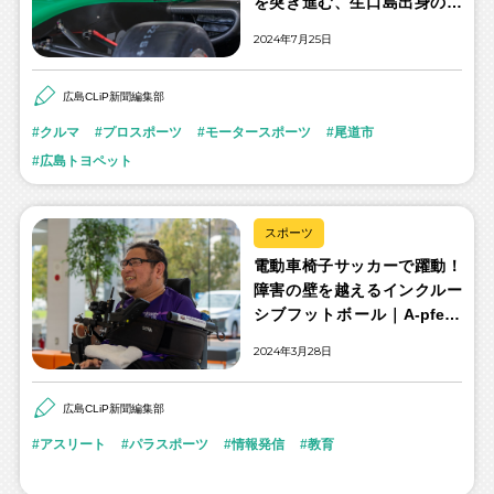
を突き進む、生口島出身の若
きドライバー
2024年7月25日
広島CLiP新聞編集部
クルマ
プロスポーツ
モータースポーツ
尾道市
広島トヨペット
スポーツ
電動車椅子サッカーで躍動！
障害の壁を越えるインクルー
シブフットボール｜A-pfeile
広島PFC 谷本弘蔵さん
2024年3月28日
広島CLiP新聞編集部
アスリート
パラスポーツ
情報発信
教育