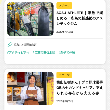
スポーツ
SOSU ATHLETE｜家族で楽
しめる！広島の新感覚のアス
レチックジム
2025年7月31日
広島CLiP新聞編集部
アクティビティ
広島市安佐北区
親子で体験
スポーツ
横山弘樹さん｜プロ野球選手
OBのセカンドキャリア。支え
られる存在から支える存在
へ。
2025年5月15日