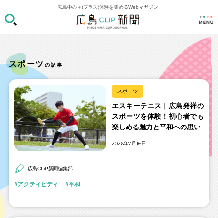
広島中の＋(プラス)体験を集めるWebマガジン
スポーツ
の記事
スポーツ
エスキーテニス｜広島発祥の
スポーツを体験！初心者でも
楽しめる魅力と平和への思い
2026年7月16日
広島CLiP新聞編集部
アクティビティ
平和