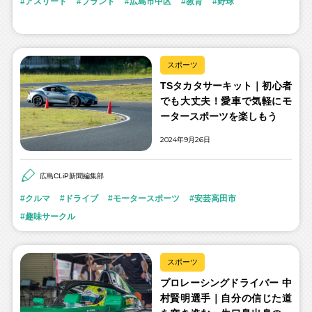
アスリート
ブランド
広島市中区
教育
野球
スポーツ
TSタカタサーキット｜初心者
でも大丈夫！愛車で気軽にモ
ータースポーツを楽しもう
2024年9月26日
広島CLiP新聞編集部
クルマ
ドライブ
モータースポーツ
安芸高田市
趣味サークル
スポーツ
プロレーシングドライバー 中
村賢明選手｜自分の信じた道