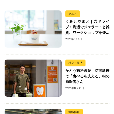
グルメ
うみとやまと｜呉ドライ
ブ！海辺でジェラートと雑
貨、ワークショップを楽し
む
2025年9月4日
社会・経済
かとう歯科医院｜訪問診療
で「食べるを支える」街の
歯医者さん
2023年12月21日
地域情報