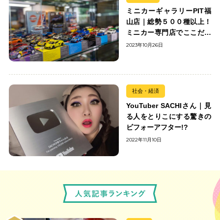
ミニカーギャラリーPIT福
山店｜総勢５００種以上！
ミニカー専門店でここだけ
の出会いを楽しもう
2023年10月26日
社会・経済
YouTuber SACHIさん｜見
る人をとりこにする驚きの
ビフォーアフター!?
2022年11月10日