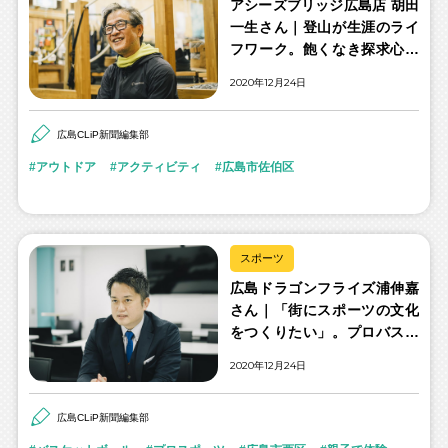
アシーズブリッジ広島店 胡田
一生さん｜登山が生涯のライ
フワーク。飽くなき探求心で
挑み続ける山の世界
2020年12月24日
広島CLiP新聞編集部
アウトドア
アクティビティ
広島市佐伯区
スポーツ
広島ドラゴンフライズ浦伸嘉
さん｜「街にスポーツの文化
をつくりたい」。プロバスケ
クラブ代表が描くアリーナへ
2020年12月24日
の夢
広島CLiP新聞編集部