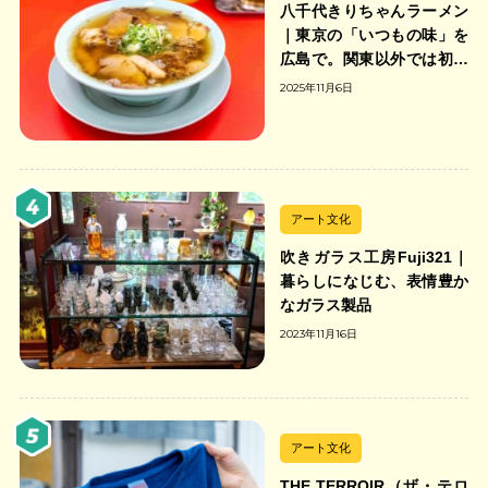
八千代きりちゃんラーメン
｜東京の「いつもの味」を
広島で。関東以外では初の
「ちゃんのれん組合」加盟
2025年11月6日
の中華そば店
アート文化
吹きガラス工房Fuji321｜
暮らしになじむ、表情豊か
なガラス製品
2023年11月16日
アート文化
THE TERROIR（ザ・テロ