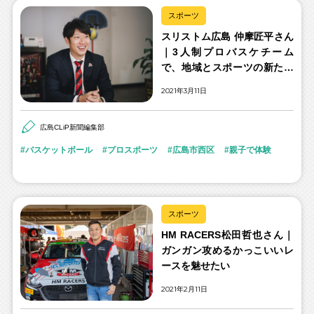
スポーツ
スリストム広島 仲摩匠平さん
｜3人制プロバスケチーム
で、地域とスポーツの新たな
関係を拓く
2021年3月11日
広島CLiP新聞編集部
バスケットボール
プロスポーツ
広島市西区
親子で体験
スポーツ
HM RACERS松田哲也さん｜
ガンガン攻めるかっこいいレ
ースを魅せたい
2021年2月11日