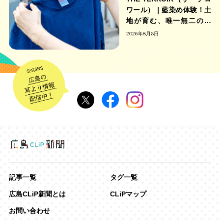
ワール）｜藍染め体験！土
地が育む、唯一無二の藍
色。
2026年8月6日
記事一覧
タグ一覧
広島CLiP新聞とは
CLiPマップ
お問い合わせ