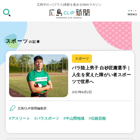
広島中の＋(プラス)体験を集めるWebマガジン
スポーツ
の記事
スポーツ
パラ陸上男子 白砂匠庸選手｜
人生を変えた障がい者スポー
ツで世界へ
2021年6月2日
広島CLiP新聞編集部
アスリート
パラスポーツ
中山間地域
伝統芸能