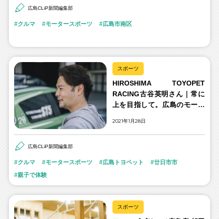
広島CLiP新聞編集部
クルマ
モータースポーツ
広島市南区
スポーツ
HIROSHIMA TOYOPET
RACING古谷英明さん｜常に
上を目指して。広島のモータ
ースポーツ界に革命を！
2021年1月28日
広島CLiP新聞編集部
クルマ
モータースポーツ
広島トヨペット
廿日市市
親子で体験
スポーツ