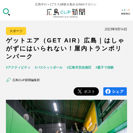
広島中の＋(プラス)体験を集めるWebマガジン
2023年9月14日
スポーツ
ゲットエア（GET AIR）広島｜はしゃ
がずにはいられない！屋内トランポリ
ンパーク
アクティビティ
バスケットボール
広島市安佐南区
親子で体験
広島CLiP新聞編集部