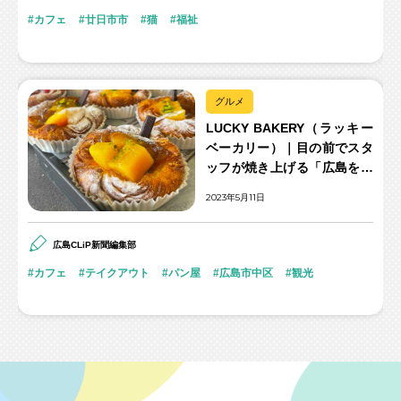
カフェ
廿日市市
猫
福祉
グルメ
LUCKY BAKERY（ラッキー
ベーカリー）｜目の前でスタ
ッフが焼き上げる「広島を味
わう」ベーカリーが誕生！
2023年5月11日
広島CLiP新聞編集部
カフェ
テイクアウト
パン屋
広島市中区
観光