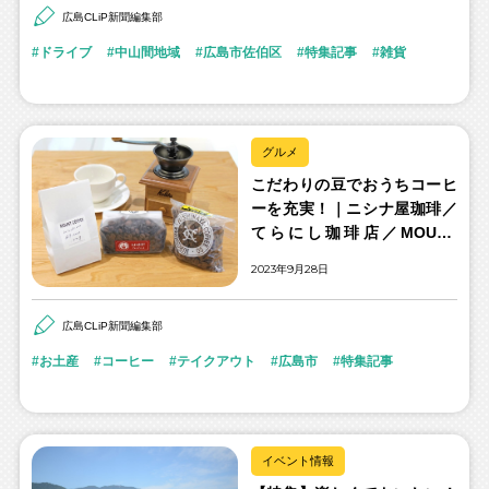
広島CLiP新聞編集部
ドライブ
中山間地域
広島市佐伯区
特集記事
雑貨
グルメ
こだわりの豆でおうちコーヒ
ーを充実！｜ニシナ屋珈琲／
てらにし珈琲店／MOUNT
COFFEE
2023年9月28日
広島CLiP新聞編集部
お土産
コーヒー
テイクアウト
広島市
特集記事
イベント情報