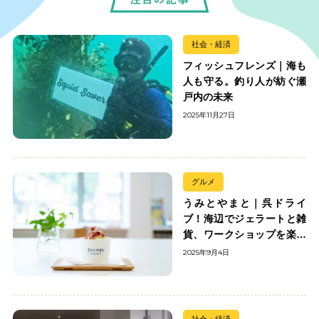
社会・経済
フィッシュフレンズ｜海も
人も守る。釣り人が紡ぐ瀬
戸内の未来
2025年11月27日
グルメ
うみとやまと｜呉ドライ
ブ！海辺でジェラートと雑
貨、ワークショップを楽し
む
2025年9月4日
社会・経済