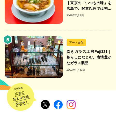
｜東京の「いつもの味」を
広島で。関東以外では初の
「ちゃんのれん組合」加盟
2025年11月6日
の中華そば店
アート文化
吹きガラス工房Fuji321｜
暮らしになじむ、表情豊か
なガラス製品
2023年11月16日