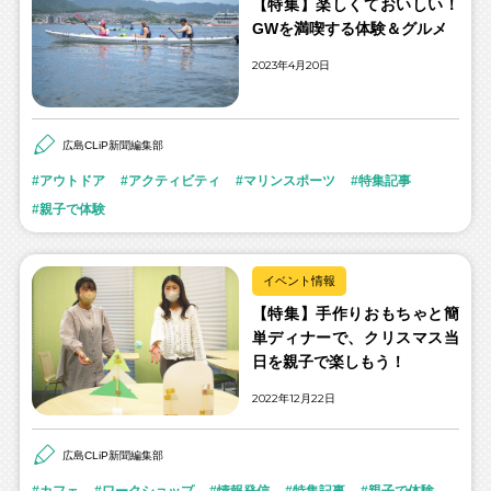
【特集】楽しくておいしい！
GWを満喫する体験＆グルメ
2023年4月20日
広島CLiP新聞編集部
アウトドア
アクティビティ
マリンスポーツ
特集記事
親子で体験
イベント情報
【特集】手作りおもちゃと簡
単ディナーで、クリスマス当
日を親子で楽しもう！
2022年12月22日
広島CLiP新聞編集部
カフェ
ワークショップ
情報発信
特集記事
親子で体験