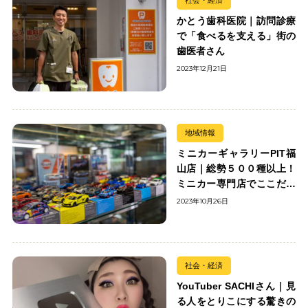
かとう歯科医院｜訪問診療
で「食べるを支える」街の
歯医者さん
2023年12月21日
地域情報
ミニカーギャラリーPIT福
山店｜総勢５００種以上！
ミニカー専門店でここだけ
の出会いを楽しもう
2023年10月26日
社会・経済
YouTuber SACHIさん｜見
る人をとりこにする驚きの