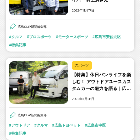
2022年11月17日
広島CLiP新聞編集部
クルマ
プロスポーツ
モータースポーツ
広島市安佐北区
特集記事
スポーツ
【特集】休日バンライフを楽
しむ！ アウトドアユースカス
タムカーの魅力を語る｜広島
トヨペット＋ONEDER(プラ
2022年7月28日
スワンダー)吉島
広島CLiP新聞編集部
アウトドア
クルマ
広島トヨペット
広島市中区
特集記事