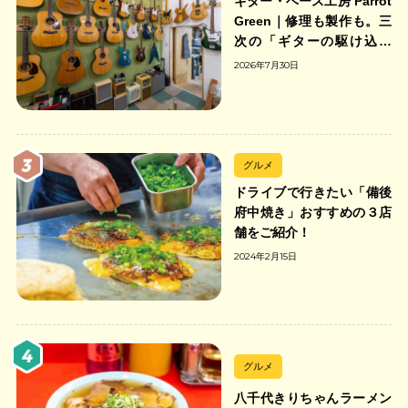
ギター・ベース工房 Parrot
Green｜修理も製作も。三
次の「ギターの駆け込み
寺」
2026年7月30日
グルメ
ドライブで行きたい「備後
府中焼き」おすすめの３店
舗をご紹介！
2024年2月15日
グルメ
八千代きりちゃんラーメン