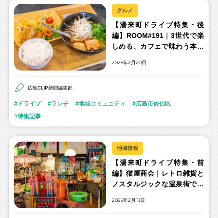
グルメ
【湯来町ドライブ特集・後
編】ROOM#191｜3世代で楽
しめる、カフェで味わう本格
屋台ラーメン
2025年2月20日
広島CLiP新聞編集部
ドライブ
ランチ
地域コミュニティ
広島市佐伯区
特集記事
地域情報
【湯来町ドライブ特集・前
編】猫屋商会｜レトロ雑貨と
ノスタルジックな温泉街で、
昭和にタイムスリップ！
2025年2月13日