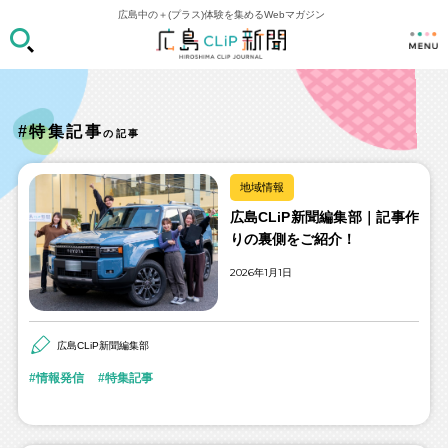
広島中の＋(プラス)体験を集めるWebマガジン
#特集記事
の記事
地域情報
広島CLiP新聞編集部｜記事作
りの裏側をご紹介！
2026年1月1日
広島CLiP新聞編集部
情報発信
特集記事