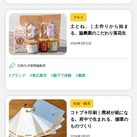
グルメ
土とね、｜土作りから始ま
る、脇農園のこだわり落花生
2026年3月12日
広島CLiP新聞編集部
ブランド
東広島市
親子で体験
農業
社会・経済
コトブキ印刷｜廃材が紙にな
る。府中で生まれる、循環の
ものづくり
2026年3月5日