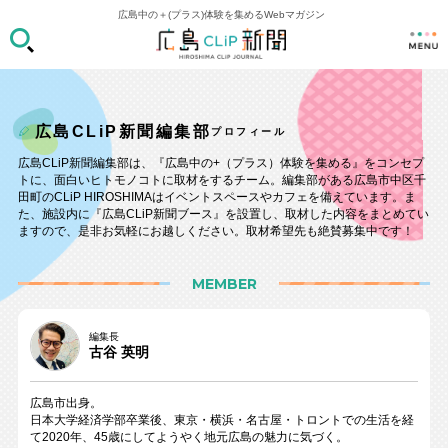
広島中の＋(プラス)体験を集めるWebマガジン
広島CLiP新聞編集部
プロフィール
広島CLiP新聞編集部は、『広島中の+（プラス）体験を集める』をコンセプ
トに、面白いヒトモノコトに取材をするチーム。編集部がある広島市中区千
田町のCLiP HIROSHIMAはイベントスペースやカフェを備えています。ま
た、施設内に『広島CLiP新聞ブース』を設置し、取材した内容をまとめてい
ますので、是非お気軽にお越しください。取材希望先も絶賛募集中です！
MEMBER
編集長
古谷 英明
広島市出身。
日本大学経済学部卒業後、東京・横浜・名古屋・トロントでの生活を経
て2020年、45歳にしてようやく地元広島の魅力に気づく。