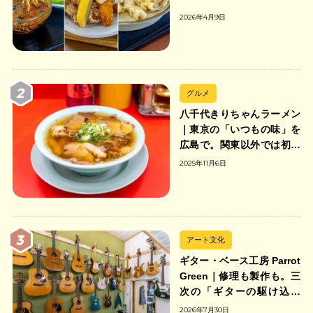
2026年4月9日
グルメ
八千代きりちゃんラーメン
｜東京の「いつもの味」を
広島で。関東以外では初の
「ちゃんのれん組合」加盟
2025年11月6日
の中華そば店
アート文化
ギター・ベース工房 Parrot
Green｜修理も製作も。三
次の「ギターの駆け込み
寺」
2026年7月30日