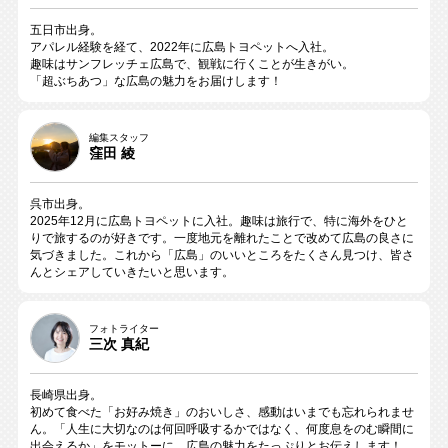
五日市出身。
アパレル経験を経て、2022年に広島トヨペットへ入社。
趣味はサンフレッチェ広島で、観戦に行くことが生きがい。
「超ぶちあつ」な広島の魅力をお届けします！
編集スタッフ
窪田 綾
呉市出身。
2025年12月に広島トヨペットに入社。趣味は旅行で、特に海外をひと
りで旅するのが好きです。一度地元を離れたことで改めて広島の良さに
気づきました。これから「広島」のいいところをたくさん見つけ、皆さ
んとシェアしていきたいと思います。
フォトライター
三次 真紀
長崎県出身。
初めて食べた「お好み焼き」のおいしさ、感動はいまでも忘れられませ
ん。「人生に大切なのは何回呼吸するかではなく、何度息をのむ瞬間に
出会えるか」をモットーに、広島の魅力をたっぷりとお伝えします！