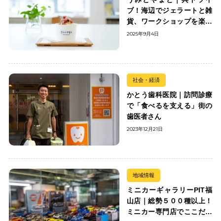
ブ！海辺でジェラートと雑
貨、ワークショップを楽し
む
2025年9月4日
社会・経済
かとう歯科医院｜訪問診療
で「食べるを支える」街の
歯医者さん
2023年12月21日
地域情報
ミニカーギャラリーPIT福
山店｜総勢５００種以上！
ミニカー専門店でここだけ