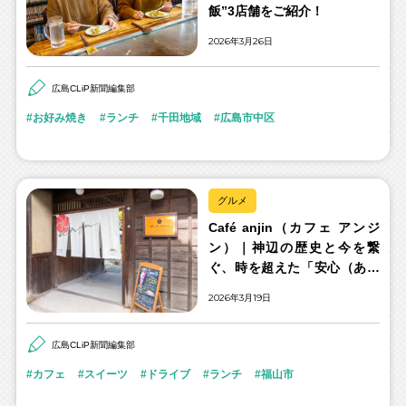
飯”3店舗をご紹介！
2026年3月26日
広島CLiP新聞編集部
お好み焼き
ランチ
千田地域
広島市中区
グルメ
Café anjin（カフェ アンジ
ン）｜神辺の歴史と今を繋
ぐ、時を超えた「安心（あん
じん）」の場
2026年3月19日
広島CLiP新聞編集部
カフェ
スイーツ
ドライブ
ランチ
福山市