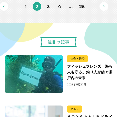
1
2
3
4
…
25
社会・経済
フィッシュフレンズ｜海も
人も守る。釣り人が紡ぐ瀬
戸内の未来
2025年11月27日
グルメ
うみとやまと｜呉ドライ