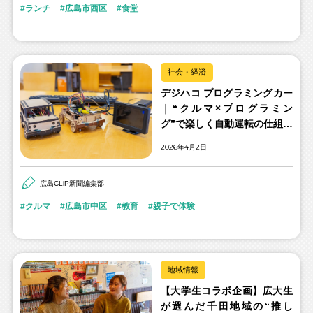
ランチ
広島市西区
食堂
社会・経済
デジハコ プログラミングカー
｜“クルマ×プログラミン
グ”で楽しく自動運転の仕組み
を学ぶ
2026年4月2日
広島CLiP新聞編集部
クルマ
広島市中区
教育
親子で体験
地域情報
【大学生コラボ企画】広大生
が選んだ千田地域の“推し