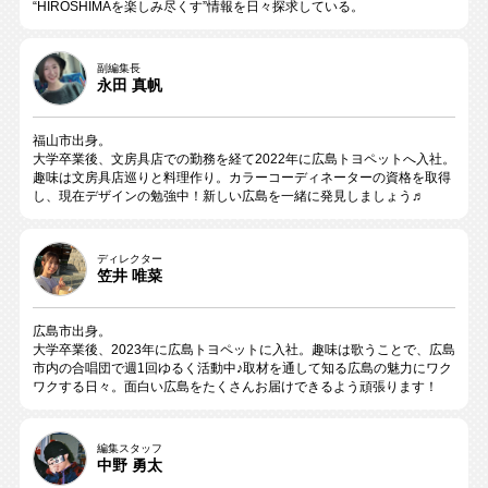
“HIROSHIMAを楽しみ尽くす”情報を日々探求している。
副編集長
永田 真帆
福山市出身。
大学卒業後、文房具店での勤務を経て2022年に広島トヨペットへ入社。
趣味は文房具店巡りと料理作り。カラーコーディネーターの資格を取得
し、現在デザインの勉強中！新しい広島を一緒に発見しましょう♬
ディレクター
笠井 唯菜
広島市出身。
大学卒業後、2023年に広島トヨペットに入社。趣味は歌うことで、広島
市内の合唱団で週1回ゆるく活動中♪取材を通して知る広島の魅力にワク
ワクする日々。面白い広島をたくさんお届けできるよう頑張ります！
編集スタッフ
中野 勇太