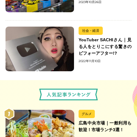
の出会いを楽しもう
2023年10月26日
社会・経済
YouTuber SACHIさん｜見
る人をとりこにする驚きの
ビフォーアフター!?
2022年11月10日
グルメ
広島中央市場｜一般利用も
歓迎！市場ランチ3選！