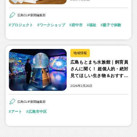
広島CLiP新聞編集部
プロジェクト
ワークショップ
府中市
福祉
親子で体験
地域情報
広島もとまち水族館｜飼育員
さんに聞く！ 超個人的・絶対
見てほしい生き物＆おすすめ
エリアベスト3
2026年2月26日
広島CLiP新聞編集部
アート
広島市中区