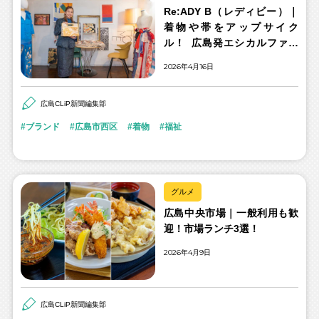
Re:ADY B（レディビー）｜
着物や帯をアップサイク
ル！ 広島発エシカルファッ
ションブランド
2026年4月16日
広島CLiP新聞編集部
ブランド
広島市西区
着物
福祉
グルメ
広島中央市場｜一般利用も歓
迎！市場ランチ3選！
2026年4月9日
広島CLiP新聞編集部