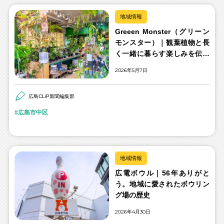
地域情報
Greeen Monster（グリーン
モンスター）｜観葉植物と長
く一緒に暮らす楽しみを伝え
たい
2026年5月7日
広島CLiP新聞編集部
広島市中区
地域情報
広電ボウル｜56年ありがと
う。地域に愛されたボウリン
グ場の歴史
2026年4月30日