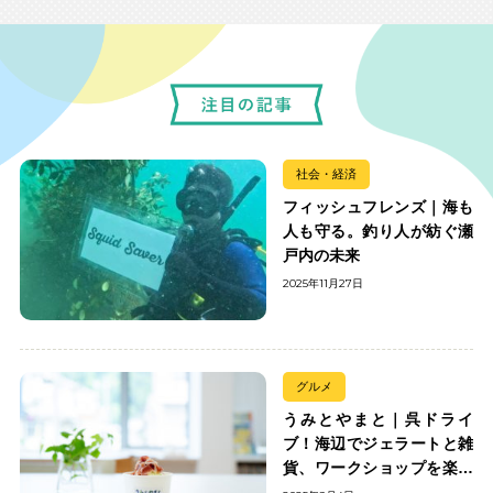
社会・経済
フィッシュフレンズ｜海も
人も守る。釣り人が紡ぐ瀬
戸内の未来
2025年11月27日
グルメ
うみとやまと｜呉ドライ
ブ！海辺でジェラートと雑
貨、ワークショップを楽し
む