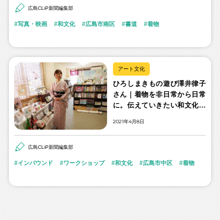
広島CLiP新聞編集部
写真・映画
和文化
広島市南区
書道
着物
アート文化
ひろしまきもの遊び澤井律子
さん｜着物を非日常から日常
に。伝えていきたい和文化の
魅力。
2021年4月8日
広島CLiP新聞編集部
インバウンド
ワークショップ
和文化
広島市中区
着物