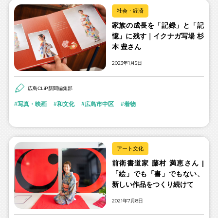
社会・経済
家族の成長を「記録」と「記
憶」に残す｜イクナガ写場 杉
本 豊さん
2023年1月5日
広島CLiP新聞編集部
写真・映画
和文化
広島市中区
着物
アート文化
前衛書道家 藤村 満恵さん |
「絵」でも「書」でもない、
新しい作品をつくり続けて
2021年7月8日