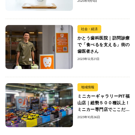
2025年9月4日
社会・経済
かとう歯科医院｜訪問診療
で「食べるを支える」街の
歯医者さん
2023年12月21日
地域情報
ミニカーギャラリーPIT福
山店｜総勢５００種以上！
ミニカー専門店でここだけ
の出会いを楽しもう
2023年10月26日