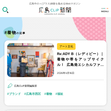
広島中の＋(プラス)体験を集めるWebマガジン
#着物
の記事
アート文化
Re:ADY B（レディビー）｜
着物や帯をアップサイク
ル！ 広島発エシカルファッ
ションブランド
2026年4月16日
広島CLiP新聞編集部
ブランド
広島市西区
着物
福祉