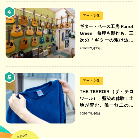
アート文化
ギター・ベース工房 Parrot
Green｜修理も製作も。三
次の「ギターの駆け込み
寺」
2026年7月30日
アート文化
THE TERROIR（ザ・テロ
ワール）｜藍染め体験！土
地が育む、唯一無二の藍
色。
2026年8月6日