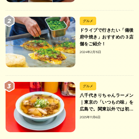
グルメ
ドライブで行きたい「備後
府中焼き」おすすめの３店
舗をご紹介！
2024年2月15日
グルメ
八千代きりちゃんラーメン
｜東京の「いつもの味」を
広島で。関東以外では初の
「ちゃんのれん組合」加盟
2025年11月6日
の中華そば店