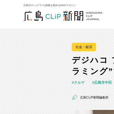
広島中の＋(プラス)体験を集めるWebマガジン
社会・経済
デジハコ
ラミング
クルマ
広島市中区
広島CLiP新聞編集部