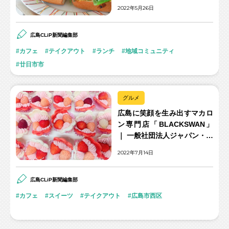
2022年5月26日
広島CLiP新聞編集部
カフェ
テイクアウト
ランチ
地域コミュニティ
廿日市市
グルメ
広島に笑顔を生み出すマカロ
ン専門店「BLACKSWAN」
｜ 一般社団法人ジャパン・ホ
ームカフェリナ協会代表 平川
2022年7月14日
広代さん
広島CLiP新聞編集部
カフェ
スイーツ
テイクアウト
広島市西区