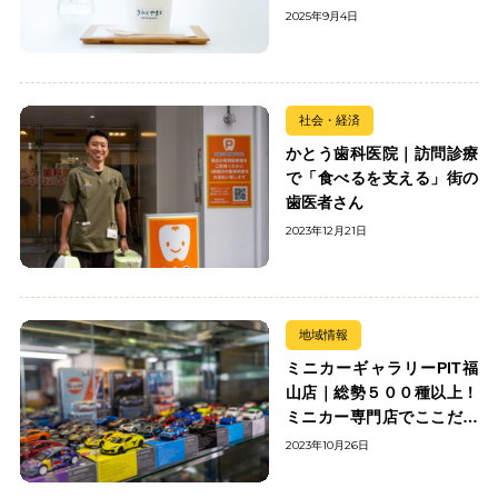
む
2025年9月4日
社会・経済
かとう歯科医院｜訪問診療
で「食べるを支える」街の
歯医者さん
2023年12月21日
地域情報
ミニカーギャラリーPIT福
山店｜総勢５００種以上！
ミニカー専門店でここだけ
の出会いを楽しもう
2023年10月26日