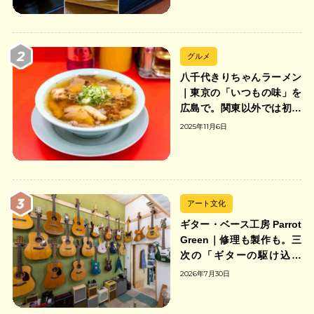
グルメ
八千代きりちゃんラーメン
｜東京の「いつもの味」を
広島で。関東以外では初の
「ちゃんのれん組合」加盟
2025年11月6日
の中華そば店
アート文化
ギター・ベース工房 Parrot
Green｜修理も製作も。三
次の「ギターの駆け込み
寺」
2026年7月30日