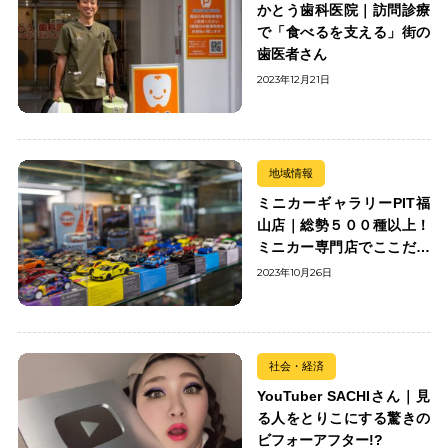
かとう歯科医院｜訪問診療
で「食べるを支える」街の
歯医者さん
2023年12月21日
地域情報
ミニカーギャラリーPIT福
山店｜総勢５００種以上！
ミニカー専門店でここだけ
の出会いを楽しもう
2023年10月26日
社会・経済
YouTuber SACHIさん｜見
る人をとりこにする驚きの
ビフォーアフター!?