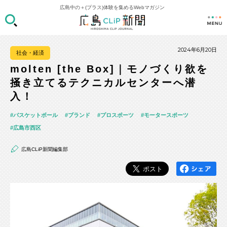
広島中の＋(プラス)体験を集めるWebマガジン
2024年6月20日
社会・経済
molten [the Box]｜モノづくり欲を
掻き立てるテクニカルセンターへ潜
入！
バスケットボール
ブランド
プロスポーツ
モータースポーツ
広島市西区
広島CLiP新聞編集部