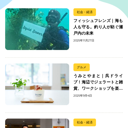
社会・経済
フィッシュフレンズ｜海も
人も守る。釣り人が紡ぐ瀬
戸内の未来
2025年11月27日
グルメ
うみとやまと｜呉ドライ
ブ！海辺でジェラートと雑
貨、ワークショップを楽し
む
2025年9月4日
社会・経済