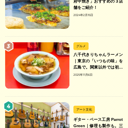
府中焼き」おすすめの３店
舗をご紹介！
2024年2月15日
グルメ
八千代きりちゃんラーメン
｜東京の「いつもの味」を
広島で。関東以外では初の
「ちゃんのれん組合」加盟
2025年11月6日
の中華そば店
アート文化
ギター・ベース工房 Parrot
Green｜修理も製作も。三