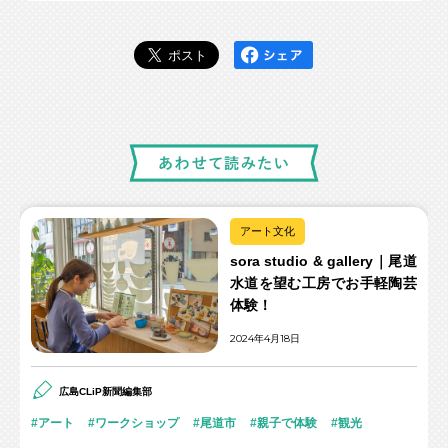
アート文化
sora studio & gallery｜尾道
水道を望む工房でお手軽陶芸
体験！
2024年4月18日
広島CLiP新聞編集部
アート
ワークショップ
尾道市
親子で体験
観光