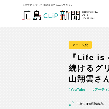
広島中の＋(プラス)体験を集めるWebマガジン
アート文化
『Life 
続けるグ
山翔雲さ
YouTube
アーティ
広島CLiP新聞編集部