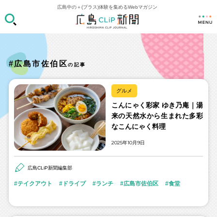
広島中の＋(プラス)体験を集めるWebマガジン
#広島市佐伯区
の記事
グルメ
こんにゃく彩家 ゆき乃庵｜湯
来の天然水から生まれた多彩
なこんにゃく料理
2025年10月9日
広島CLiP新聞編集部
テイクアウト
ドライブ
ランチ
広島市佐伯区
食堂