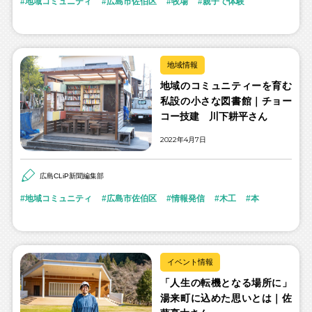
地域コミュニティ
広島市佐伯区
牧場
親子で体験
地域情報
地域のコミュニティーを育む
私設の小さな図書館｜チョー
コー技建 川下耕平さん
2022年4月7日
広島CLiP新聞編集部
地域コミュニティ
広島市佐伯区
情報発信
木工
本
イベント情報
「人生の転機となる場所に」
湯来町に込めた思いとは｜佐