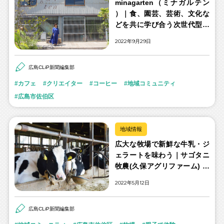
minagarten（ミナガルテン
）｜食、園芸、芸術、文化な
どを共に学び合う次世代型コ
ミュニティ施設
2022年9月29日
広島CLiP新聞編集部
カフェ
クリエイター
コーヒー
地域コミュニティ
広島市佐伯区
地域情報
広大な牧場で新鮮な牛乳・ジ
ェラートを味わう｜サゴタニ
牧農(久保アグリファーム) 久
保宏輔さん
2022年5月12日
広島CLiP新聞編集部