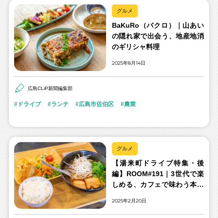
グルメ
BaKuRo（バクロ）｜山あい
の隠れ家で出会う、地産地消
のギリシャ料理
2025年8月14日
広島CLiP新聞編集部
ドライブ
ランチ
広島市佐伯区
農業
グルメ
【湯来町ドライブ特集・後
編】ROOM#191｜3世代で楽
しめる、カフェで味わう本格
屋台ラーメン
2025年2月20日