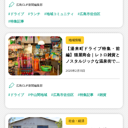
広島CLiP新聞編集部
ドライブ
ランチ
地域コミュニティ
広島市佐伯区
特集記事
地域情報
【湯来町ドライブ特集・前
編】猫屋商会｜レトロ雑貨と
ノスタルジックな温泉街で、
昭和にタイムスリップ！
2025年2月13日
広島CLiP新聞編集部
ドライブ
中山間地域
広島市佐伯区
特集記事
雑貨
社会・経済