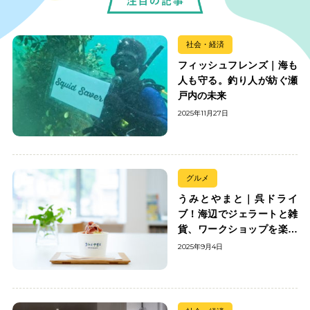
社会・経済
フィッシュフレンズ｜海も
人も守る。釣り人が紡ぐ瀬
戸内の未来
2025年11月27日
グルメ
うみとやまと｜呉ドライ
ブ！海辺でジェラートと雑
貨、ワークショップを楽し
む
2025年9月4日