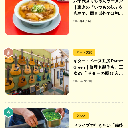
八千代きりちゃんラーメン
｜東京の「いつもの味」を
広島で。関東以外では初の
「ちゃんのれん組合」加盟
2025年11月6日
の中華そば店
アート文化
ギター・ベース工房 Parrot
Green｜修理も製作も。三
次の「ギターの駆け込み
寺」
2026年7月30日
グルメ
ドライブで行きたい「備後