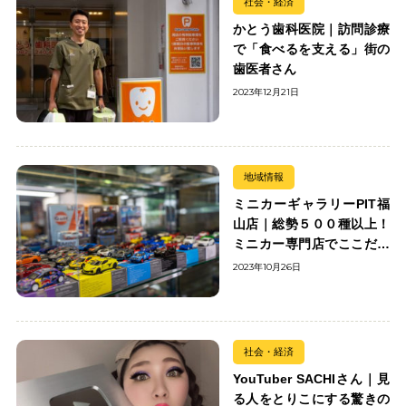
社会・経済
かとう歯科医院｜訪問診療
で「食べるを支える」街の
歯医者さん
2023年12月21日
地域情報
ミニカーギャラリーPIT福
山店｜総勢５００種以上！
ミニカー専門店でここだけ
の出会いを楽しもう
2023年10月26日
社会・経済
YouTuber SACHIさん｜見
る人をとりこにする驚きの