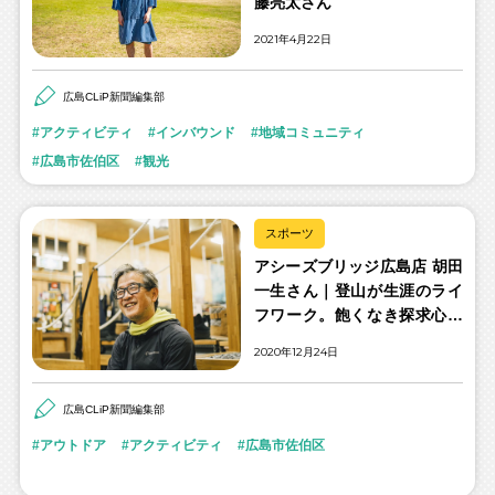
藤亮太さん
2021年4月22日
広島CLiP新聞編集部
アクティビティ
インバウンド
地域コミュニティ
広島市佐伯区
観光
スポーツ
アシーズブリッジ広島店 胡田
一生さん｜登山が生涯のライ
フワーク。飽くなき探求心で
挑み続ける山の世界
2020年12月24日
広島CLiP新聞編集部
アウトドア
アクティビティ
広島市佐伯区