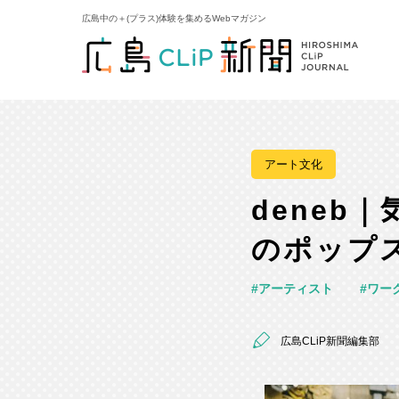
広島中の＋(プラス)体験を集めるWebマガジン
アート文化
deneb
のポップ
アーティスト
ワー
広島CLiP新聞編集部