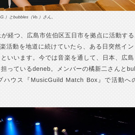
G.）とbubbles（Vo.）さん。
上が経つ、広島市佐伯区五日市を拠点に活動す
で音楽活動を地道に続けていたら、ある日突然イ
たといいます。今では音楽を通して、日本、広島
っているdeneb。メンバーの橘新二さんとbub
ウス『MusicGuild Match Box』で活