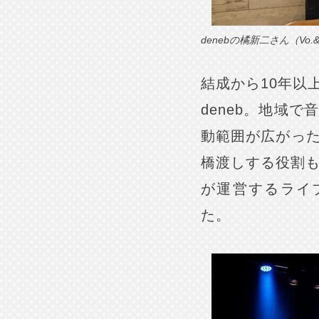
denebの橘新二さん（Vo.&
結成から10年以
deneb。地域
動範囲が広がっ
橋渡しする役割も担
が運営するライブハ
た。