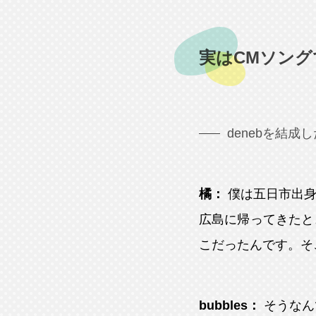
実はCMソング
denebを結
橘：
僕は五日市出
広島に帰ってきたと
こだったんです。そこ
bubbles：
そうなん