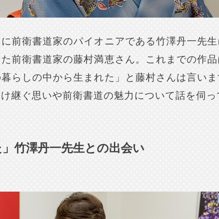
きに前衛書道家のパイオニアである竹澤丹一先生
きた前衛書道家の藤村満恵さん。これまでの作品
の暮らしの中から生まれた」と藤村さんは言いま
受け継ぐ思いや前衛書道の魅力について話を伺っ
た」竹澤丹一先生との出会い