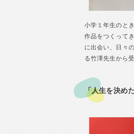
小学１年生のと
作品をつくって
に出会い、日々
る竹澤先生から
「人生を決め