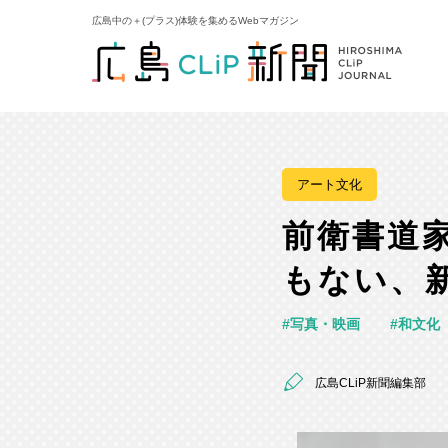
広島中の＋(プラス)体験を集めるWebマガジン
アート文化
前衛書道家
もない、
写真・映画
和文化
広島CLiP新聞編集部