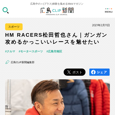
広島中の＋(プラス)体験を集めるWebマガジン
2021年2月11日
スポーツ
HM RACERS松田哲也さん｜ガンガン
攻めるかっこいいレースを魅せたい
クルマ
モータースポーツ
広島市南区
広島CLiP新聞編集部