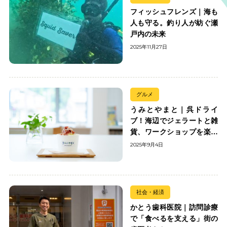
フィッシュフレンズ｜海も
人も守る。釣り人が紡ぐ瀬
戸内の未来
2025年11月27日
グルメ
うみとやまと｜呉ドライ
ブ！海辺でジェラートと雑
貨、ワークショップを楽し
む
2025年9月4日
社会・経済
かとう歯科医院｜訪問診療
で「食べるを支える」街の