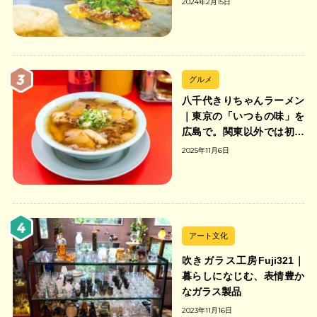
2024年2月15日
グルメ
八千代きりちゃんラーメン
｜東京の「いつもの味」を
広島で。関東以外では初の
「ちゃんのれん組合」加盟
2025年11月6日
の中華そば店
アート文化
吹きガラス工房Fuji321｜
暮らしになじむ、表情豊か
なガラス製品
2023年11月16日