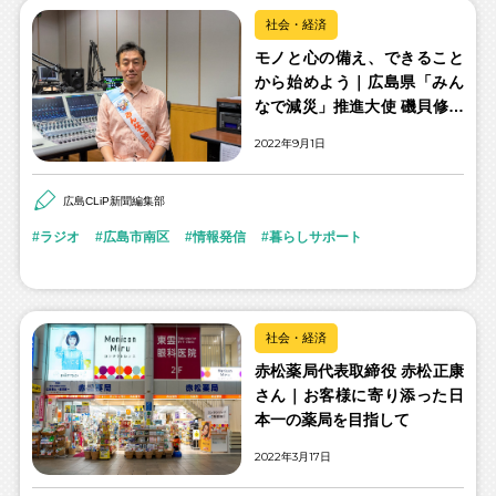
社会・経済
モノと心の備え、できること
から始めよう｜広島県「みん
なで減災」推進大使 磯貝修也
さん
2022年9月1日
広島CLiP新聞編集部
ラジオ
広島市南区
情報発信
暮らしサポート
社会・経済
赤松薬局代表取締役 赤松正康
さん｜お客様に寄り添った日
本一の薬局を目指して
2022年3月17日