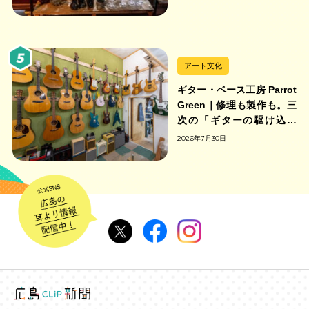
アート文化
ギター・ベース工房 Parrot
Green｜修理も製作も。三
次の「ギターの駆け込み
寺」
2026年7月30日