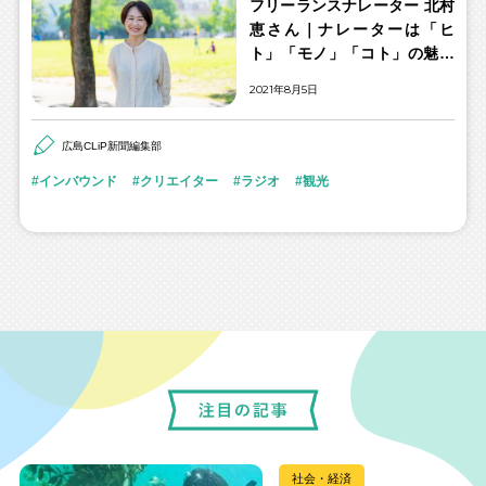
フリーランスナレーター 北村
恵さん｜ナレーターは「ヒ
ト」「モノ」「コト」の魅力
を声でつなげる橋渡し役
2021年8月5日
広島CLiP新聞編集部
インバウンド
クリエイター
ラジオ
観光
社会・経済