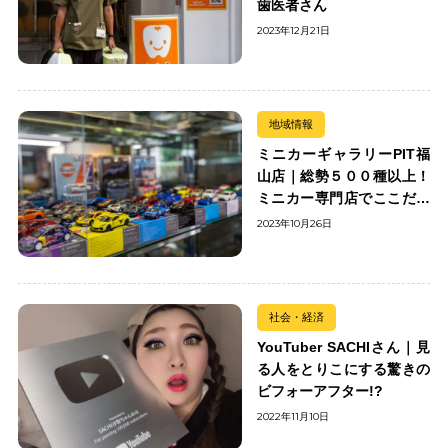
歯医者さん
2023年12月21日
地域情報
ミニカーギャラリーPIT福
山店｜総勢５００種以上！
ミニカー専門店でここだけ
の出会いを楽しもう
2023年10月26日
社会・経済
YouTuber SACHIさん｜見
る人をとりこにする驚きの
ビフォーアフター!?
2022年11月10日