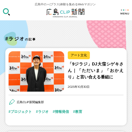
広島中の＋(プラス)体験を集めるWebマガジン
#ラジオ
の記事
アート文化
「9ジラジ」DJ大窪シゲキさ
ん｜「ただいま」「おかえ
り」と言い合える番組に
2025年10月30日
広島CLiP新聞編集部
プロジェクト
ラジオ
情報発信
教育