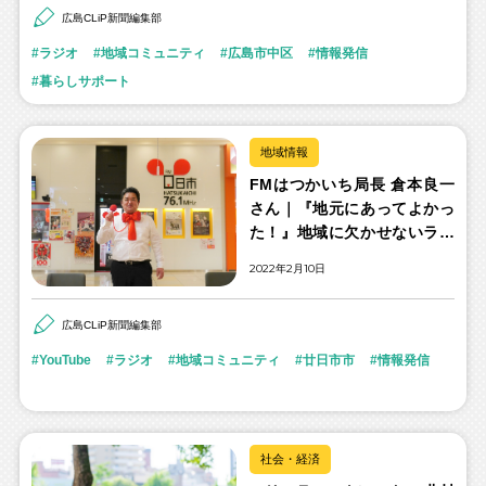
広島CLiP新聞編集部
ラジオ
地域コミュニティ
広島市中区
情報発信
暮らしサポート
地域情報
FMはつかいち局長 倉本良一
さん｜『地元にあってよかっ
た！』地域に欠かせないラジ
オ局を目指して
2022年2月10日
広島CLiP新聞編集部
YouTube
ラジオ
地域コミュニティ
廿日市市
情報発信
社会・経済