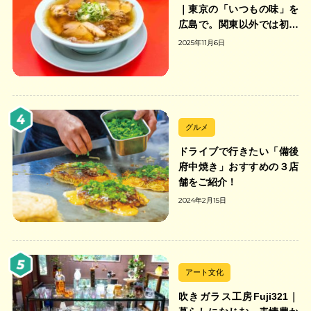
｜東京の「いつもの味」を
広島で。関東以外では初の
「ちゃんのれん組合」加盟
2025年11月6日
の中華そば店
グルメ
ドライブで行きたい「備後
府中焼き」おすすめの３店
舗をご紹介！
2024年2月15日
アート文化
吹きガラス工房Fuji321｜