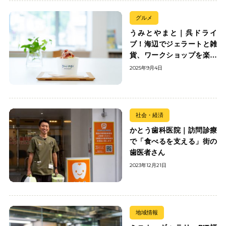
グルメ
うみとやまと｜呉ドライ
ブ！海辺でジェラートと雑
貨、ワークショップを楽し
む
2025年9月4日
社会・経済
かとう歯科医院｜訪問診療
で「食べるを支える」街の
歯医者さん
2023年12月21日
地域情報