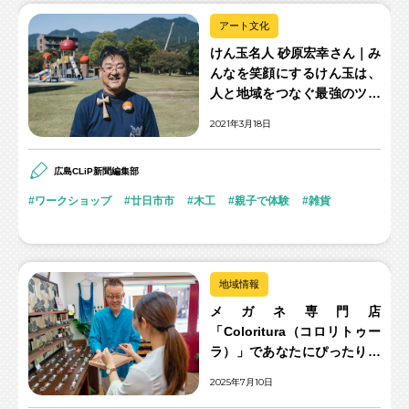
アート文化
けん玉名人 砂原宏幸さん｜み
んなを笑顔にするけん玉は、
人と地域をつなぐ最強のツー
ル
2021年3月18日
広島CLiP新聞編集部
ワークショップ
廿日市市
木工
親子で体験
雑貨
地域情報
メガネ専門店
「Coloritura（コロリトゥー
ラ）」であなたにぴったりな
一本を
2025年7月10日