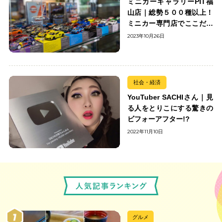
ミニカーギャラリーPIT福
山店｜総勢５００種以上！
ミニカー専門店でここだけ
の出会いを楽しもう
2023年10月26日
社会・経済
YouTuber SACHIさん｜見
る人をとりこにする驚きの
ビフォーアフター!?
2022年11月10日
グルメ