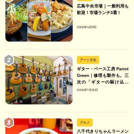
広島中央市場｜一般利用も
歓迎！市場ランチ3選！
2026年4月9日
アート文化
ギター・ベース工房 Parrot
Green｜修理も製作も。三
次の「ギターの駆け込み
寺」
2026年7月30日
グルメ
八千代きりちゃんラーメン