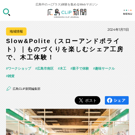
広島中の＋(プラス)体験を集めるWebマガジン
2024年1月11日
地域情報
Slow&Polite（スローアンドポライ
ト）｜ものづくりを楽しむシェア工房
で、木工体験！
ワークショップ
広島市南区
木工
親子で体験
趣味サークル
雑貨
広島CLiP新聞編集部