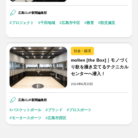
広島CLiP新聞編集部
プロジェクト
千田地域
広島市中区
教育
防災減災
社会・経済
molten [the Box]｜モノづく
り欲を掻き立てるテクニカル
センターへ潜入！
2024年6月20日
広島CLiP新聞編集部
バスケットボール
ブランド
プロスポーツ
モータースポーツ
広島市西区