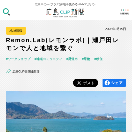
広島中の＋(プラス)体験を集めるWebマガジン
2026年1月15日
地域情報
Remon.Lab(レモンラボ)｜瀬戸田レ
モンで人と地域を繋ぐ
ワークショップ
地域コミュニティ
尾道市
果物
移住
広島CLiP新聞編集部