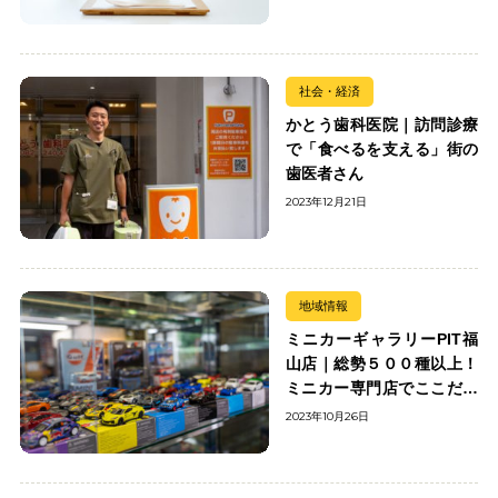
社会・経済
かとう歯科医院｜訪問診療
で「食べるを支える」街の
歯医者さん
2023年12月21日
地域情報
ミニカーギャラリーPIT福
山店｜総勢５００種以上！
ミニカー専門店でここだけ
の出会いを楽しもう
2023年10月26日