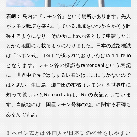
石﨑：
島内に『レモン谷』という場所があります。先人
がレモン栽培を盛んにしている地域をいつからかそう呼
称するようになり、その後に正式地名として申請したこ
とから地図にも載るようになりました。日本の道路標識
は「ヘボン式」（※）で綴られておりラ行はra ri ru re ro
となります。レモン谷の標識もremondaniという表記
に。世界中でreではじまるレモンはここにしかないので
はと思い、生口島、瀬戸田の柑橘（レモン）を世界中に
知って欲しいとRemon.Labは、Reの表記としていま
す。当該地には「国産レモン発祥の地」に関する石碑も
あるんですよ。
※ヘボン式とは外国人が日本語の発音をしやすい