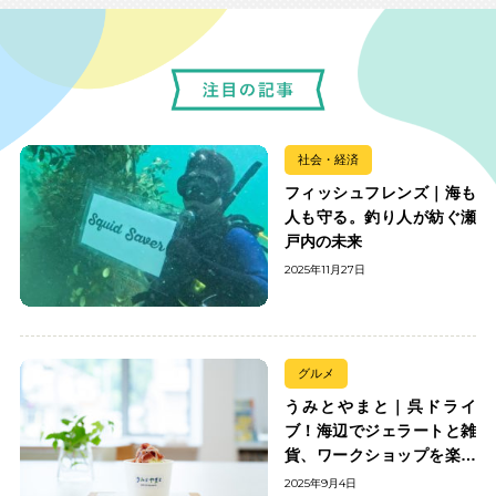
社会・経済
フィッシュフレンズ｜海も
人も守る。釣り人が紡ぐ瀬
戸内の未来
2025年11月27日
グルメ
うみとやまと｜呉ドライ
ブ！海辺でジェラートと雑
貨、ワークショップを楽し
む
2025年9月4日