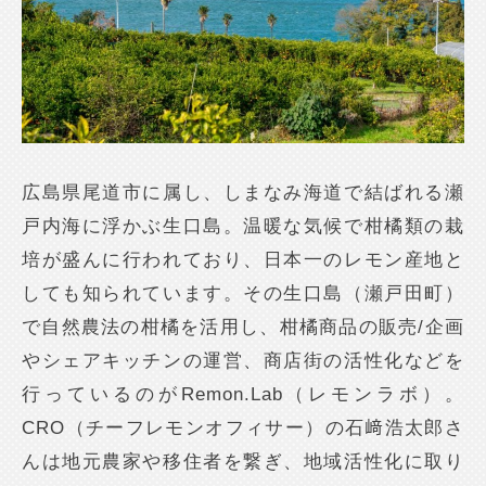
広島県尾道市に属し、しまなみ海道で結ばれる瀬
戸内海に浮かぶ生口島。温暖な気候で柑橘類の栽
培が盛んに行われており、日本一のレモン産地と
しても知られています。その生口島（瀬戸田町）
で自然農法の柑橘を活用し、柑橘商品の販売/企画
やシェアキッチンの運営、商店街の活性化などを
行っているのがRemon.Lab（レモンラボ）。
CRO（チーフレモンオフィサー）の石﨑浩太郎さ
んは地元農家や移住者を繋ぎ、地域活性化に取り