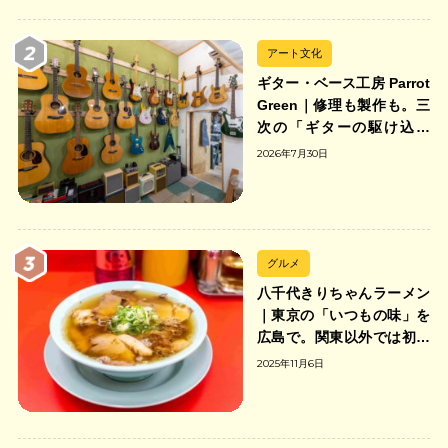
アート文化
ギター・ベース工房 Parrot
Green｜修理も製作も。三
次の「ギターの駆け込み
寺」
2026年7月30日
グルメ
八千代きりちゃんラーメン
｜東京の「いつもの味」を
広島で。関東以外では初の
「ちゃんのれん組合」加盟
2025年11月6日
の中華そば店