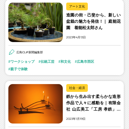
アート文化
造園の街・己斐から、新しい
盆栽の魅力を発信！｜ 庭能花
園 着能松太郎さん
2023年4月13日
広島CLiP新聞編集部
ワークショップ
伝統工芸
和文化
広島市西区
親子で体験
社会・経済
鉄から生み出す柔らかな造形
作品で人々に感動を｜有限会
社 山広美工「工房 孝鉄」
山広孝司さん
2023年1月19日