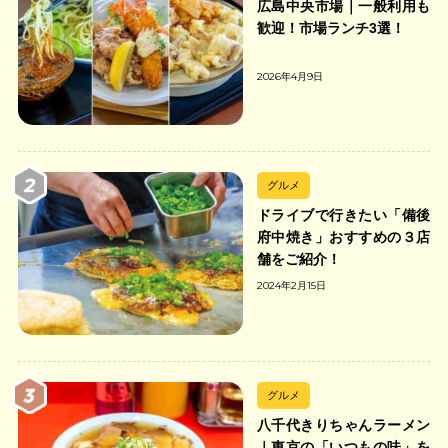
広島中央市場｜一般利用も
歓迎！市場ランチ3選！
2026年4月9日
グルメ
ドライブで行きたい「備後
府中焼き」おすすめの３店
舗をご紹介！
2024年2月15日
グルメ
八千代きりちゃんラーメン
｜東京の「いつもの味」を