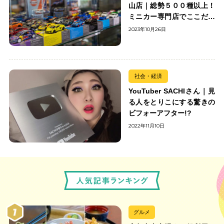
山店｜総勢５００種以上！
ミニカー専門店でここだけ
の出会いを楽しもう
2023年10月26日
社会・経済
YouTuber SACHIさん｜見
る人をとりこにする驚きの
ビフォーアフター!?
2022年11月10日
グルメ