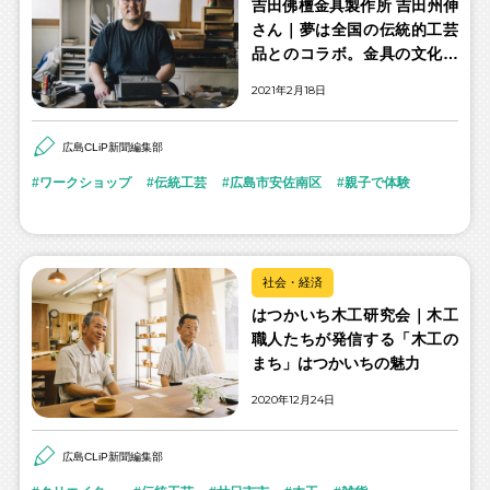
吉田佛檀金具製作所 吉田州伸
さん｜夢は全国の伝統的工芸
品とのコラボ。金具の文化と
技を伝える伝統工芸士の想い
2021年2月18日
広島CLiP新聞編集部
ワークショップ
伝統工芸
広島市安佐南区
親子で体験
社会・経済
はつかいち木工研究会｜木工
職人たちが発信する「木工の
まち」はつかいちの魅力
2020年12月24日
広島CLiP新聞編集部