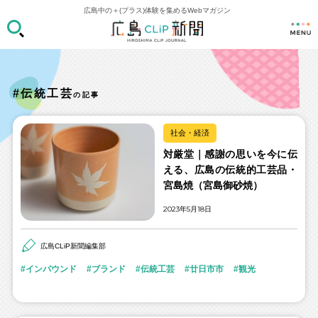
広島中の＋(プラス)体験を集めるWebマガジン
#伝統工芸
の記事
社会・経済
対厳堂｜感謝の思いを今に伝
える、広島の伝統的工芸品・
宮島焼（宮島御砂焼）
2023年5月18日
広島CLiP新聞編集部
インバウンド
ブランド
伝統工芸
廿日市市
観光