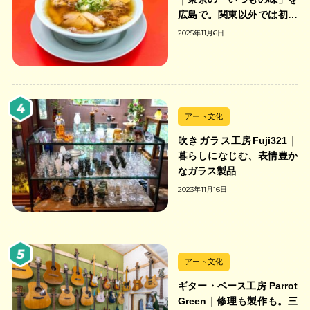
広島で。関東以外では初の
「ちゃんのれん組合」加盟
2025年11月6日
の中華そば店
アート文化
吹きガラス工房Fuji321｜
暮らしになじむ、表情豊か
なガラス製品
2023年11月16日
アート文化
ギター・ベース工房 Parrot
Green｜修理も製作も。三