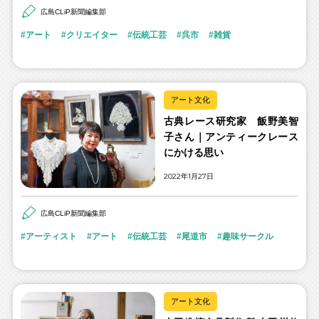
広島CLiP新聞編集部
アート
クリエイター
伝統工芸
呉市
雑貨
アート文化
古典レース研究家 飯野美智
子さん｜アンティークレース
にかける思い
2022年1月27日
広島CLiP新聞編集部
アーティスト
アート
伝統工芸
尾道市
趣味サークル
アート文化