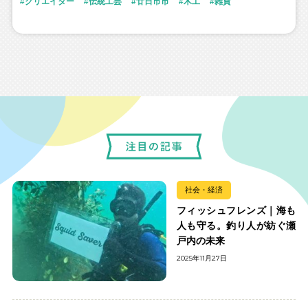
クリエイター
伝統工芸
廿日市市
木工
雑貨
社会・経済
フィッシュフレンズ｜海も
人も守る。釣り人が紡ぐ瀬
戸内の未来
2025年11月27日