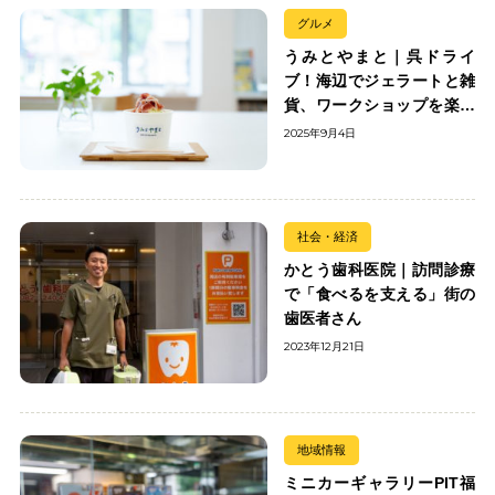
グルメ
うみとやまと｜呉ドライ
ブ！海辺でジェラートと雑
貨、ワークショップを楽し
む
2025年9月4日
社会・経済
かとう歯科医院｜訪問診療
で「食べるを支える」街の
歯医者さん
2023年12月21日
地域情報
ミニカーギャラリーPIT福