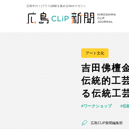
広島中の＋(プラス)体験を集めるWebマガジン
アート文化
吉田佛檀
伝統的工
る伝統工
ワークショップ
伝
広島CLiP新聞編集部