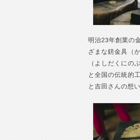
明治23年創業の
ざまな錺金具（
（よしだくにの
と全国の伝統的
と吉田さんの想