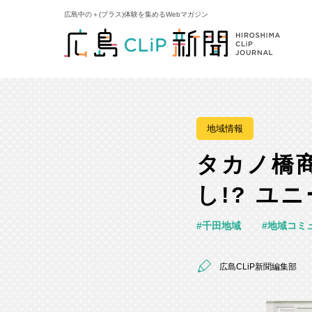
広島中の＋(プラス)体験を集めるWebマガジン
地域情報
タカノ橋
し!? ユ
千田地域
地域コミ
広島CLiP新聞編集部