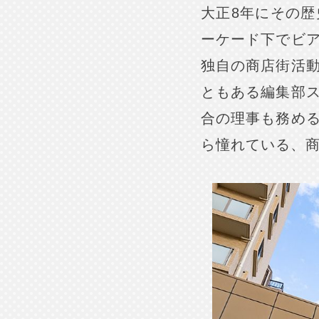
大正8年にその
ーケード下でビ
独自の商店街活
ともある編集部
合の理事も務め
ら憧れている、