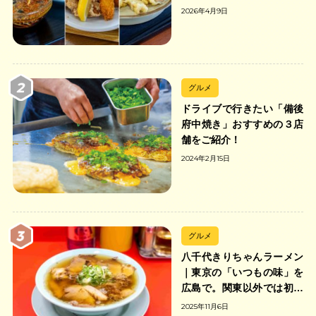
2026年4月9日
グルメ
ドライブで行きたい「備後
府中焼き」おすすめの３店
舗をご紹介！
2024年2月15日
グルメ
八千代きりちゃんラーメン
｜東京の「いつもの味」を
広島で。関東以外では初の
「ちゃんのれん組合」加盟
2025年11月6日