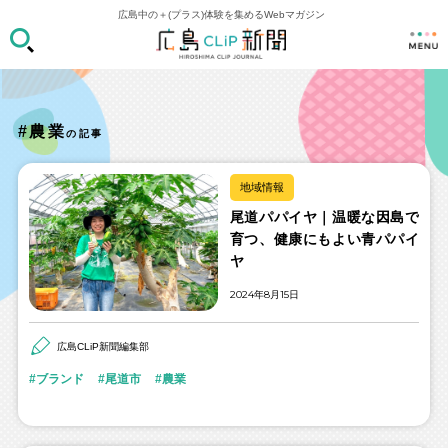
広島中の＋(プラス)体験を集めるWebマガジン
#農業
の記事
地域情報
尾道パパイヤ｜温暖な因島で
育つ、健康にもよい青パパイ
ヤ
2024年8月15日
広島CLiP新聞編集部
ブランド
尾道市
農業