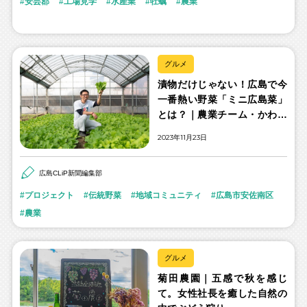
安芸郡
工場見学
水産業
牡蠣
農業
グルメ
漬物だけじゃない！広島で今
一番熱い野菜「ミニ広島菜」
とは？｜農業チーム・かわう
ちのち
2023年11月23日
広島CLiP新聞編集部
プロジェクト
伝統野菜
地域コミュニティ
広島市安佐南区
農業
グルメ
菊田農園｜五感で秋を感じ
て。女性社長を癒した自然の