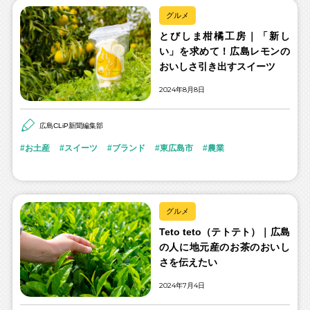
グルメ
とびしま柑橘工房｜「新し
い」を求めて！広島レモンの
おいしさ引き出すスイーツ
2024年8月8日
広島CLiP新聞編集部
お土産
スイーツ
ブランド
東広島市
農業
グルメ
Teto teto（テトテト）｜広島
の人に地元産のお茶のおいし
さを伝えたい
2024年7月4日