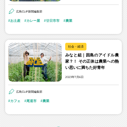
広島CLiP新聞編集部
お土産
カレー屋
廿日市市
農業
社会・経済
みなと組｜因島のアイドル農
家？！ その正体は農業への熱
い思いに満ちた好青年
2023年7月6日
広島CLiP新聞編集部
カフェ
尾道市
農業