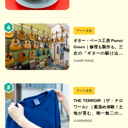
の中華そば店
アート文化
ギター・ベース工房 Parrot
Green｜修理も製作も。三
次の「ギターの駆け込み
寺」
2026年7月30日
アート文化
THE TERROIR（ザ・テロ
ワール）｜藍染め体験！土
地が育む、唯一無二の藍
色。
2026年8月6日