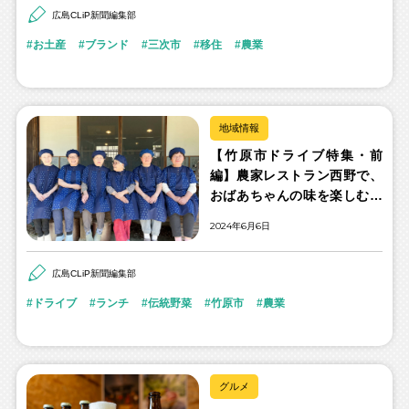
広島CLiP新聞編集部
お土産
ブランド
三次市
移住
農業
地域情報
【竹原市ドライブ特集・前
編】農家レストラン西野で、
おばあちゃんの味を楽しむラ
ンチバイキング
2024年6月6日
広島CLiP新聞編集部
ドライブ
ランチ
伝統野菜
竹原市
農業
グルメ