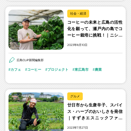
社会・経済
コーヒーの未来と広島の活性
化を願って、瀬戸内の島でコ
ーヒー栽培に挑戦！｜ニシナ
屋珈琲 新谷 隆一さん
2023年8月10日
広島CLiP新聞編集部
カフェ
コーヒー
プロジェクト
東広島市
農業
グルメ
廿日市から生唐辛子、スパイ
ス・ハーブのおいしさを発信
｜すずきエスニックファー
ム 鈴木 隆之さん
2023年7月27日