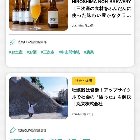
HIROSHIMA NOH BREWERY
｜三次産の食材をふんだんに
使った味わい豊かなクラフ
ト“農”ビール
2024年5月30日
広島CLiP新聞編集部
お土産
お酒
三次市
中山間地域
農業
社会・経済
牡蠣殻は資源！アップサイク
ルで社会の「困った」を解決
｜丸栄株式会社
2024年1月25日
広島CLiP新聞編集部