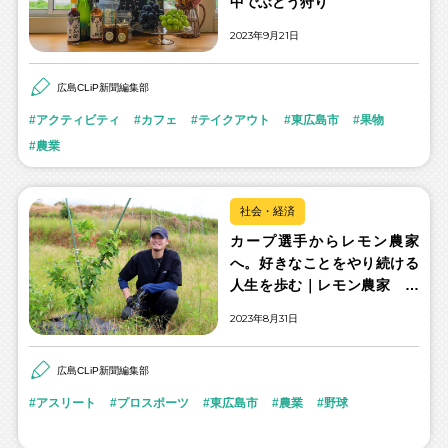
中でぶどう狩り
2023年9月21日
広島CLiP新聞編集部
アクティビティ
カフェ
テイクアウト
東広島市
果物
農業
社会・経済
カープ選手からレモン農家
へ。好きなことをやり続ける
人生を歩む｜レモン農家 戸
田隆矢さん
2023年8月31日
広島CLiP新聞編集部
アスリート
プロスポーツ
東広島市
農業
野球