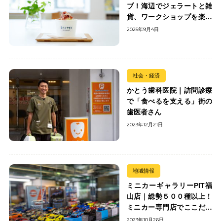
ブ！海辺でジェラートと雑
貨、ワークショップを楽し
む
2025年9月4日
社会・経済
かとう歯科医院｜訪問診療
で「食べるを支える」街の
歯医者さん
2023年12月21日
地域情報
ミニカーギャラリーPIT福
山店｜総勢５００種以上！
ミニカー専門店でここだけ
の出会いを楽しもう
2023年10月26日