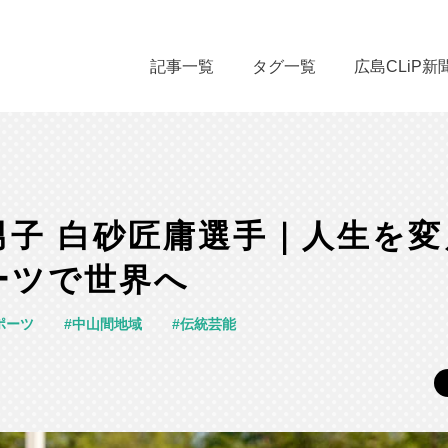
記事一覧
タグ一覧
広島CLiP新
男子 白砂匠庸選手｜人生を
ーツで世界へ
ポーツ
中山間地域
伝統芸能