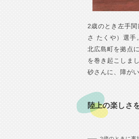
2歳のとき左手
さ たくや）選
北広島町を拠点
を巻き起こしま
砂さんに、障が
陸上の楽しさ
2歳のときに事