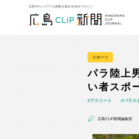
広島中の＋(プラス)体験を集めるWebマガジン
スポーツ
パラ陸上
い者スポ
アスリート
パラス
広島CLiP新聞編集部