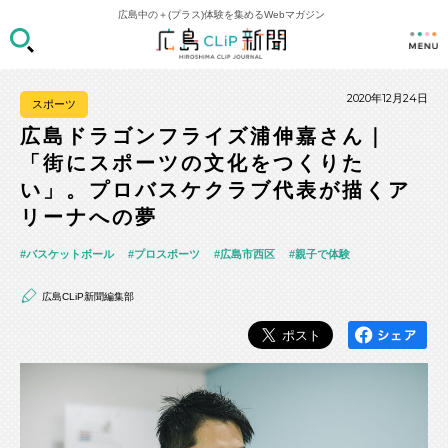
広島中の＋(プラス)体験を集めるWebマガジン
2020年12月24日
スポーツ
広島ドラゴンフライズ浦伸嘉さん｜
「街にスポーツの文化をつくりた
い」。プロバスケクラブ代表が描くア
リーナへの夢
バスケットボール
プロスポーツ
広島市西区
親子で体験
広島CLiP新聞編集部