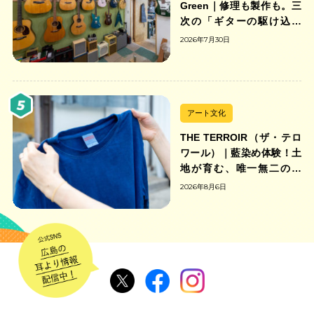
Green｜修理も製作も。三
次の「ギターの駆け込み
寺」
2026年7月30日
アート文化
THE TERROIR（ザ・テロ
ワール）｜藍染め体験！土
地が育む、唯一無二の藍
色。
2026年8月6日