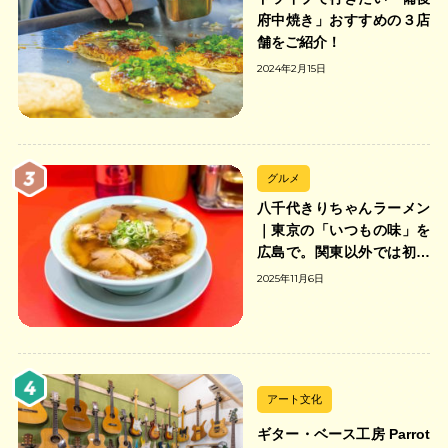
府中焼き」おすすめの３店
舗をご紹介！
2024年2月15日
グルメ
八千代きりちゃんラーメン
｜東京の「いつもの味」を
広島で。関東以外では初の
「ちゃんのれん組合」加盟
2025年11月6日
の中華そば店
アート文化
ギター・ベース工房 Parrot