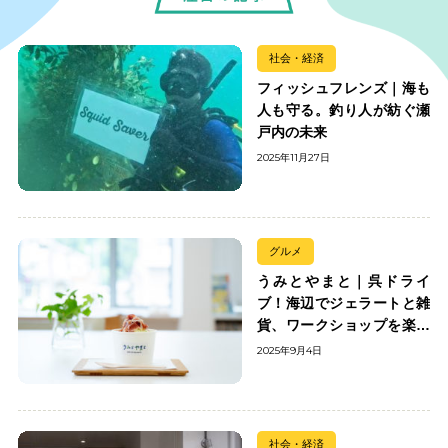
社会・経済
フィッシュフレンズ｜海も
人も守る。釣り人が紡ぐ瀬
戸内の未来
2025年11月27日
グルメ
うみとやまと｜呉ドライ
ブ！海辺でジェラートと雑
貨、ワークショップを楽し
む
2025年9月4日
社会・経済