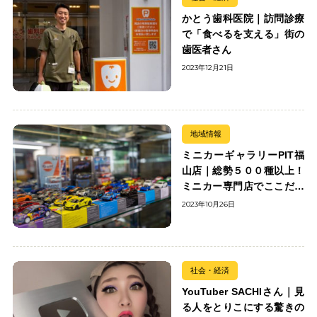
かとう歯科医院｜訪問診療
で「食べるを支える」街の
歯医者さん
2023年12月21日
地域情報
ミニカーギャラリーPIT福
山店｜総勢５００種以上！
ミニカー専門店でここだけ
の出会いを楽しもう
2023年10月26日
社会・経済
YouTuber SACHIさん｜見
る人をとりこにする驚きの