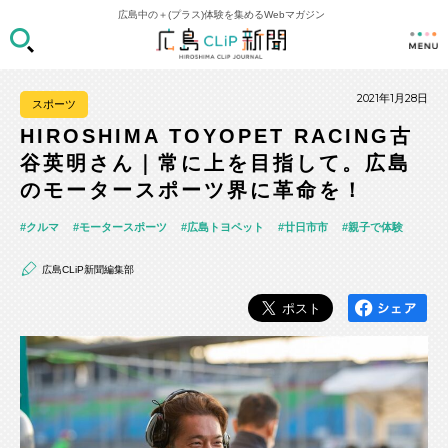
広島中の＋(プラス)体験を集めるWebマガジン
2021年1月28日
スポーツ
HIROSHIMA TOYOPET RACING古
谷英明さん｜常に上を目指して。広島
のモータースポーツ界に革命を！
クルマ
モータースポーツ
広島トヨペット
廿日市市
親子で体験
広島CLiP新聞編集部