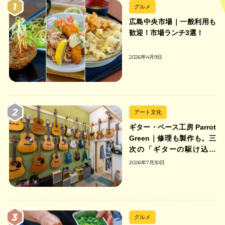
グルメ
広島中央市場｜一般利用も
歓迎！市場ランチ3選！
2026年4月9日
アート文化
ギター・ベース工房 Parrot
Green｜修理も製作も。三
次の「ギターの駆け込み
寺」
2026年7月30日
グルメ