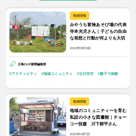
地域情報
みやうち冒険あそび場の代表
寺本光児さん｜子どもの自由
な発想と行動が何よりも大切
2022年3月10日
広島CLiP新聞編集部
アクティビティ
地域コミュニティ
廿日市市
親子で体験
地域情報
地域のコミュニティーを育む
私設の小さな図書館｜チョー
コー技建 川下耕平さん
2022年4月7日