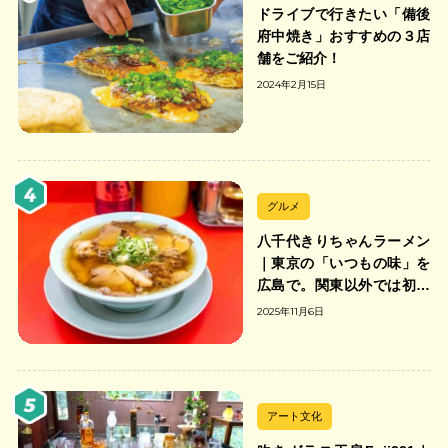
ドライブで行きたい「備後
府中焼き」おすすめの３店
舗をご紹介！
2024年2月15日
グルメ
八千代きりちゃんラーメン
｜東京の「いつもの味」を
広島で。関東以外では初の
「ちゃんのれん組合」加盟
2025年11月6日
の中華そば店
アート文化