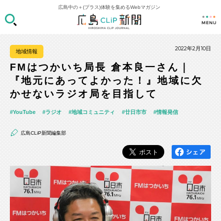
広島中の＋(プラス)体験を集めるWebマガジン
2022年2月10日
地域情報
FMはつかいち局長 倉本良一さん｜
『地元にあってよかった！』地域に欠
かせないラジオ局を目指して
YouTube
ラジオ
地域コミュニティ
廿日市市
情報発信
広島CLiP新聞編集部