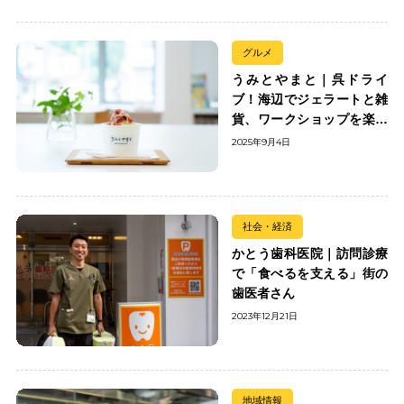
グルメ
うみとやまと｜呉ドライ
ブ！海辺でジェラートと雑
貨、ワークショップを楽し
む
2025年9月4日
社会・経済
かとう歯科医院｜訪問診療
で「食べるを支える」街の
歯医者さん
2023年12月21日
地域情報