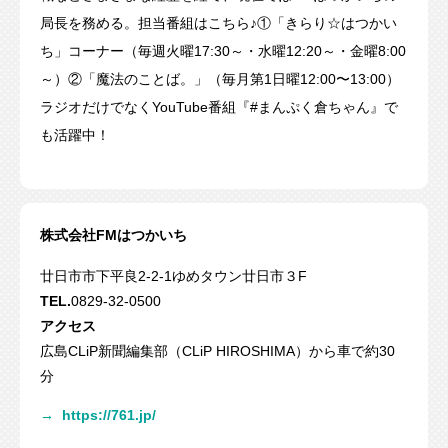
局長を務める。担当番組はこちら♪①「きらり☆はつかい
ち」コーナー（毎週火曜17:30～・水曜12:20～・金曜8:00
～）②「魔法のことば。」（毎月第1日曜12:00〜13:00）
ラジオだけでなくYouTube番組『#まんぷく倉ちゃん』で
も活躍中！
株式会社FMはつかいち
廿日市市下平良2-2-1ゆめタウン廿日市３F
TEL.
0829-32-0500
アクセス
広島CLiP新聞編集部（CLiP HIROSHIMA）から車で約30
分
→
https://761.jp/