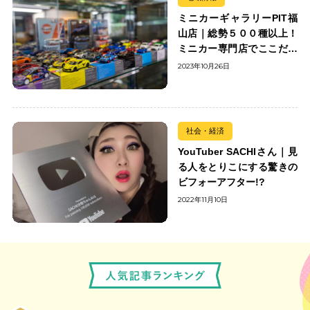
ミニカーギャラリーPIT福
山店｜総勢５００種以上！
ミニカー専門店でここだけ
の出会いを楽しもう
2023年10月26日
社会・経済
YouTuber SACHIさん｜見
る人をとりこにする驚きの
ビフォーアフター!?
2022年11月10日