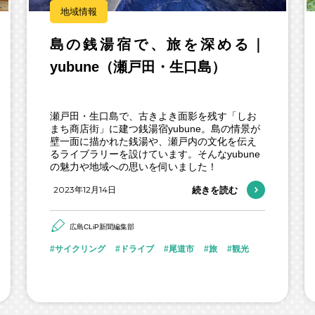
地域情報
島の銭湯宿で、旅を深める｜
yubune（瀬戸田・生口島）
瀬戸田・生口島で、古きよき面影を残す「しお
まち商店街」に建つ銭湯宿yubune。島の情景が
壁一面に描かれた銭湯や、瀬戸内の文化を伝え
るライブラリーを設けています。そんなyubune
の魅力や地域への思いを伺いました！
2023年12月14日
続きを読む
広島CLiP新聞編集部
サイクリング
ドライブ
尾道市
旅
観光