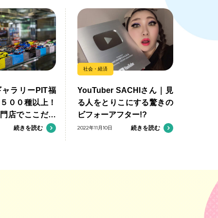
社会・経済
ャラリーPIT福
YouTuber SACHIさん｜見
勢５００種以上！
る人をとりこにする驚きの
専門店でここだけ
ビフォーアフター!?
楽しもう
続きを読む
2022年11月10日
続きを読む