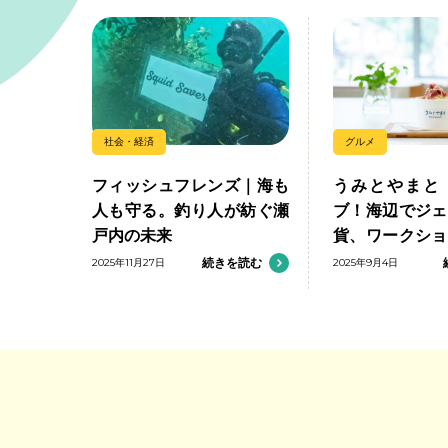
社会・経済
グルメ
フィッシュフレンズ｜海も
うみとやまと
人も守る。釣り人が紡ぐ瀬
ブ！海辺でジェ
戸内の未来
貨、ワークショ
む
2025年11月27日
続きを読む
2025年9月4日