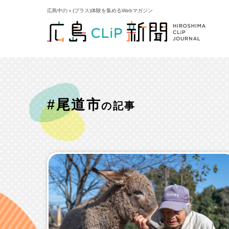
広島中の＋(プラス)体験を集めるWebマガジン
#尾道市
の記事