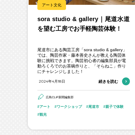
アート文化
sora studio & gallery｜尾道水道
を望む工房でお手軽陶芸体験！
尾道市にある陶芸工房「sora studio & gallery」
では、陶芸作家・藤本善史さんが教える陶芸体
験に挑戦できます。陶芸初心者の編集部員が電
動ろくろでのお茶碗作りと、「そらねこ」作り
にチャレンジしました！
2024年4月18日
続きを読む
広島CLiP新聞編集部
アート
ワークショップ
尾道市
親子で体験
観光