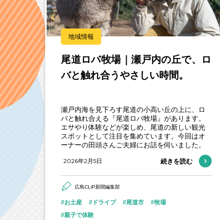
地域情報
尾道ロバ牧場｜瀬戸内の丘で、ロ
バと触れ合うやさしい時間。
瀬戸内海を見下ろす尾道の小高い丘の上に、ロ
バと触れ合える『尾道ロバ牧場』があります。
エサやり体験などが楽しめ、尾道の新しい観光
スポットとして注目を集めています。今回はオ
ーナーの田頭さんご夫婦にお話を伺いました。
2026年2月5日
続きを読む
広島CLiP新聞編集部
お土産
ドライブ
尾道市
牧場
親子で体験