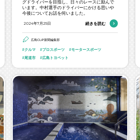
グドライバーを目指し、日々のレースに励んで
います。中村選手のドライバーにかける思いや
今後についてお話を伺いました。
2024年7月25日
続きを読む
広島CLiP新聞編集部
クルマ
プロスポーツ
モータースポーツ
尾道市
広島トヨペット