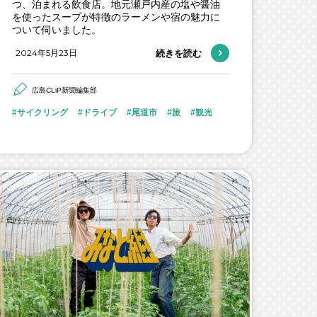
つ、泊まれる飲食店。地元瀬戸内産の塩や醤油
を使ったスープが特徴のラーメンや宿の魅力に
ついて伺いました。
2024年5月23日
続きを読む
広島CLiP新聞編集部
サイクリング
ドライブ
尾道市
旅
観光