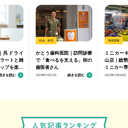
社会・経済
地域情報
｜呉ドライ
かとう歯科医院｜訪問診療
ミニカーギ
ラートと雑
で「食べるを支える」街の
山店｜総
ップを楽し
歯医者さん
ミニカー
の出会いを
続きを読む
2023年12月21日
続きを読む
2023年10月26日