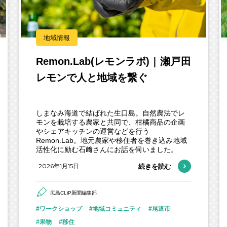
地域情報
Remon.Lab(レモンラボ)｜瀬戸田
レモンで人と地域を繋ぐ
しまなみ海道で結ばれた生口島。自然農法でレ
モンを栽培する農家と共同で、柑橘商品の企画
やシェアキッチンの運営などを行う
Remon.Lab。地元農家や移住者を巻き込み地域
活性化に励む石﨑さんにお話を伺いました。
2026年1月15日
続きを読む
広島CLiP新聞編集部
ワークショップ
地域コミュニティ
尾道市
果物
移住