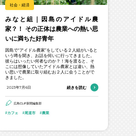
社会・経済
みなと組｜因島のアイドル農
家？！ その正体は農業への熱い思
いに満ちた好青年
因島で“アイドル農家”をしている２人組がいると
いう噂を聞き、お話を伺いに行ってきました。
彼らはいったい何者なのか？！海を渡ると、そ
こには想像していたアイドル農家とは違い、熱
い思いで農業に取り組むお２人に会うことがで
きました。
2023年7月6日
続きを読む
広島CLiP新聞編集部
カフェ
尾道市
農業