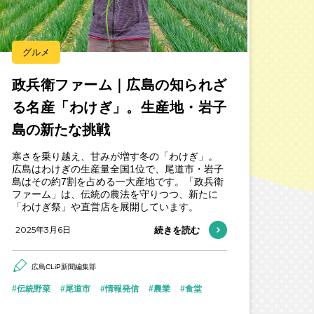
グルメ
政兵衛ファーム｜広島の知られざ
る名産「わけぎ」。生産地・岩子
島の新たな挑戦
寒さを乗り越え、甘みが増す冬の「わけぎ」。
広島はわけぎの生産量全国1位で、尾道市・岩子
島はその約7割を占める一大産地です。「政兵衛
ファーム」は、伝統の農法を守りつつ、新たに
「わけぎ祭」や直営店を展開しています。
2025年3月6日
続きを読む
広島CLiP新聞編集部
伝統野菜
尾道市
情報発信
農業
食堂