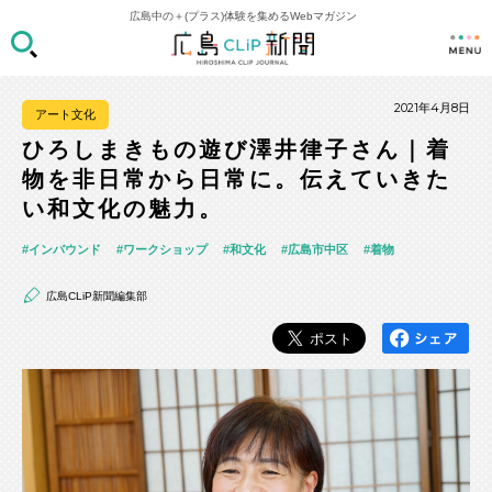
広島中の＋(プラス)体験を集めるWebマガジン
2021年4月8日
アート文化
ひろしまきもの遊び澤井律子さん｜着
物を非日常から日常に。伝えていきた
い和文化の魅力。
インバウンド
ワークショップ
和文化
広島市中区
着物
広島CLiP新聞編集部