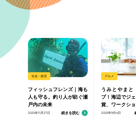
社会・経済
グルメ
フィッシュフレンズ｜海も
うみとやまと
人も守る。釣り人が紡ぐ瀬
ブ！海辺でジェ
戸内の未来
貨、ワークショ
む
2025年11月27日
続きを読む
2025年9月4日