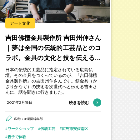
アート文化
吉田佛檀金具製作所 吉田州伸さん
｜夢は全国の伝統的工芸品とのコ
ラボ。金具の文化と技を伝える伝
統工芸士の想い
日本の伝統的工芸品に指定されている広島仏
壇。その金具をつくっているのが、『吉田佛檀
金具製作所』の吉田州伸さんです。錺金具（か
ざりかなぐ）の技術を次世代へと伝える吉田さ
んに、話を聞きに行きました。
2021年2月18日
続きを読む
広島CLiP新聞編集部
ワークショップ
伝統工芸
広島市安佐南区
親子で体験