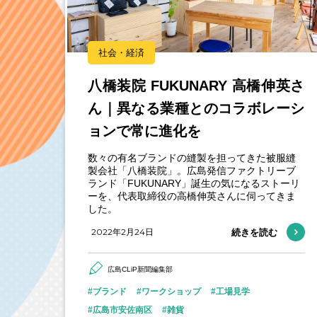
社会・経済
八橋装院 FUKUNARY 高橋伸英さ
ん｜異なる業種とのコラボレーシ
ョンで常に進化を
数々の有名ブランドの縫製を担ってきた被服縫
製会社「八橋装院」。広島発信ファクトリーブ
ランド「FUKUNARY」誕生の気になるストーリ
ーを、代表取締役の高橋伸英さんに伺ってきま
した。
2022年2月24日
続きを読む
広島CLiP新聞編集部
ブランド
ワークショップ
工場見学
広島市安佐南区
雑貨