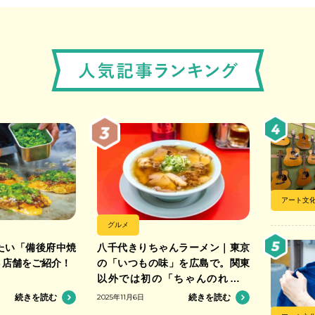
アート文
グルメ
たい「備後府中焼
八千代きりちゃんラーメン｜東京
３店舗をご紹介！
の「いつもの味」を広島で。関東
以外では初の「ちゃんのれん組
合」加盟の中華そば店
続きを読む
2025年11月6日
続きを読む