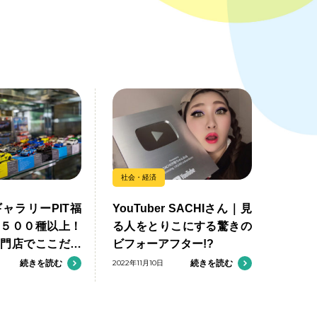
社会・経済
ャラリーPIT福
YouTuber SACHIさん｜見
勢５００種以上！
る人をとりこにする驚きの
専門店でここだけ
ビフォーアフター!?
楽しもう
続きを読む
2022年11月10日
続きを読む