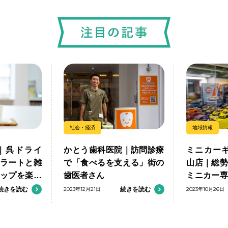
社会・経済
地域情報
｜呉ドライ
かとう歯科医院｜訪問診療
ミニカーギ
ラートと雑
で「食べるを支える」街の
山店｜総
ップを楽し
歯医者さん
ミニカー
の出会いを
続きを読む
2023年12月21日
続きを読む
2023年10月26日