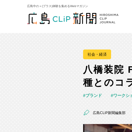
広島中の＋(プラス)体験を集めるWebマガジン
社会・経済
八橋装院 
種とのコ
ブランド
ワークシ
広島CLiP新聞編集部