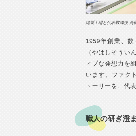
縫製工場と代表取締役 高
1959年創業
（やはしそうい
ィブな発想力を
います。ファクト
トーリーを、代
職人の研ぎ澄