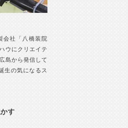
製会社「八橋装院
ハウにクリエイテ
広島から発信して
」誕生の気になるス
生かす