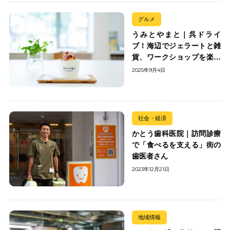
グルメ
うみとやまと｜呉ドライ
ブ！海辺でジェラートと雑
貨、ワークショップを楽し
む
2025年9月4日
社会・経済
かとう歯科医院｜訪問診療
で「食べるを支える」街の
歯医者さん
2023年12月21日
地域情報