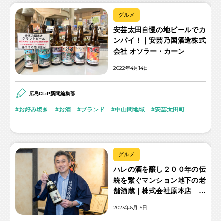
グルメ
安芸太田自慢の地ビールでカ
ンパイ！｜安芸乃国酒造株式
会社 オソラー・カーン
2022年4月14日
広島CLiP新聞編集部
お好み焼き
お酒
ブランド
中山間地域
安芸太田町
グルメ
ハレの酒を醸し２００年の伝
統を繋ぐマンション地下の老
舗酒蔵｜株式会社原本店 原
純さん
2023年6月15日