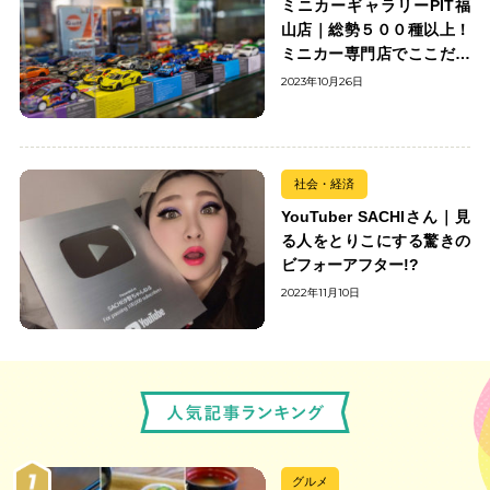
ミニカーギャラリーPIT福
山店｜総勢５００種以上！
ミニカー専門店でここだけ
の出会いを楽しもう
2023年10月26日
社会・経済
YouTuber SACHIさん｜見
る人をとりこにする驚きの
ビフォーアフター!?
2022年11月10日
グルメ