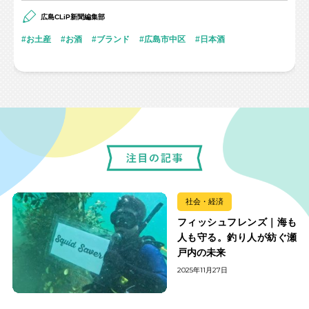
広島CLiP新聞編集部
お土産
お酒
ブランド
広島市中区
日本酒
社会・経済
フィッシュフレンズ｜海も
人も守る。釣り人が紡ぐ瀬
戸内の未来
2025年11月27日