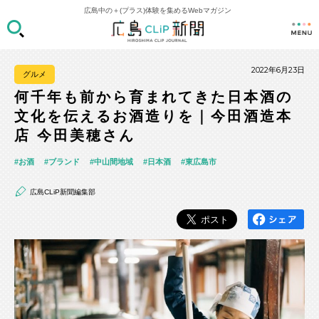
広島中の＋(プラス)体験を集めるWebマガジン
2022年6月23日
グルメ
何千年も前から育まれてきた日本酒の
文化を伝えるお酒造りを｜今田酒造本
店 今田美穂さん
お酒
ブランド
中山間地域
日本酒
東広島市
広島CLiP新聞編集部