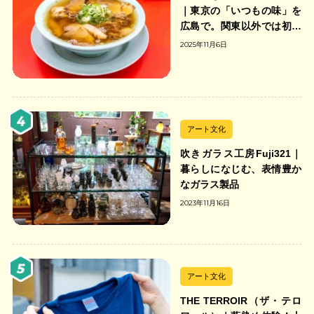
｜東京の「いつもの味」を
広島で。関東以外では初の
「ちゃんのれん組合」加盟
2025年11月6日
の中華そば店
アート文化
吹きガラス工房Fuji321｜
暮らしになじむ、表情豊か
なガラス製品
2023年11月16日
アート文化
THE TERROIR（ザ・テロ