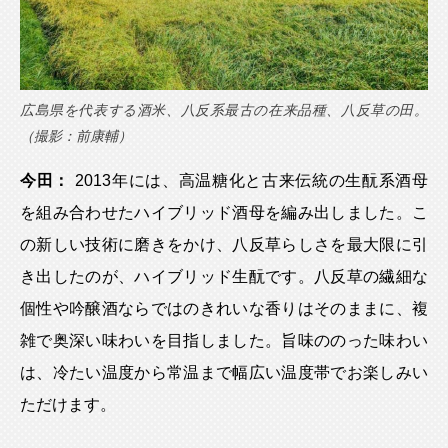
広島県を代表する酒米、八反系最古の在来品種、八反草の田。
（撮影：前康輔）
今田：
2013年には、高温糖化と古来伝統の生酛系酒母
を組み合わせたハイブリッド酒母を編み出しました。こ
の新しい技術に磨きをかけ、八反草らしさを最大限に引
き出したのが、ハイブリッド生酛です。八反草の繊細な
個性や吟醸酒ならではのきれいな香りはそのままに、複
雑で奥深い味わいを目指しました。旨味ののった味わい
は、冷たい温度から常温まで幅広い温度帯でお楽しみい
ただけます。