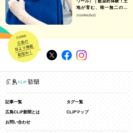
ワール）｜藍染め体験！土
地が育む、唯一無二の藍
色。
2026年8月6日
記事一覧
タグ一覧
広島CLiP新聞とは
CLiPマップ
お問い合わせ