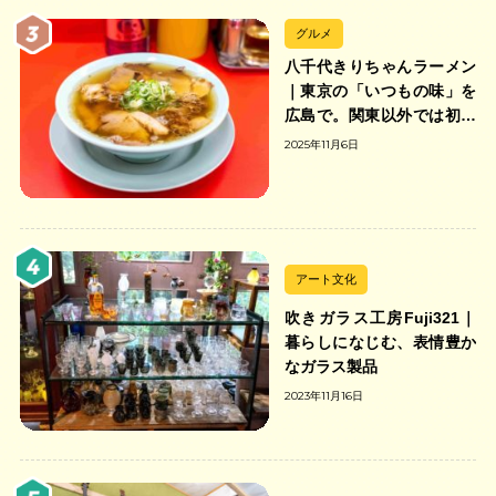
グルメ
八千代きりちゃんラーメン
｜東京の「いつもの味」を
広島で。関東以外では初の
「ちゃんのれん組合」加盟
2025年11月6日
の中華そば店
アート文化
吹きガラス工房Fuji321｜
暮らしになじむ、表情豊か
なガラス製品
2023年11月16日