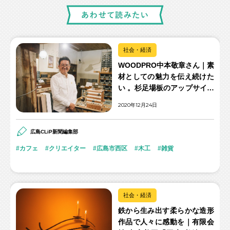
社会・経済
WOODPRO中本敬章さん｜素
材としての魅力を伝え続けた
い 。杉足場板のアップサイク
ルでハッピーな未来をつくる
2020年12月24日
広島CLiP新聞編集部
カフェ
クリエイター
広島市西区
木工
雑貨
社会・経済
鉄から生み出す柔らかな造形
作品で人々に感動を｜有限会