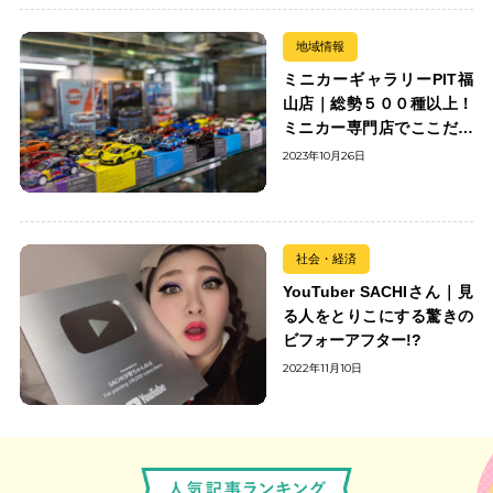
地域情報
ミニカーギャラリーPIT福
山店｜総勢５００種以上！
ミニカー専門店でここだけ
の出会いを楽しもう
2023年10月26日
社会・経済
YouTuber SACHIさん｜見
る人をとりこにする驚きの
ビフォーアフター!?
2022年11月10日