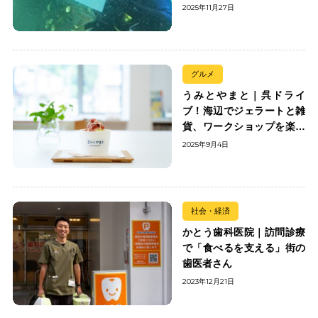
2025年11月27日
グルメ
うみとやまと｜呉ドライ
ブ！海辺でジェラートと雑
貨、ワークショップを楽し
む
2025年9月4日
社会・経済
かとう歯科医院｜訪問診療
で「食べるを支える」街の
歯医者さん
2023年12月21日