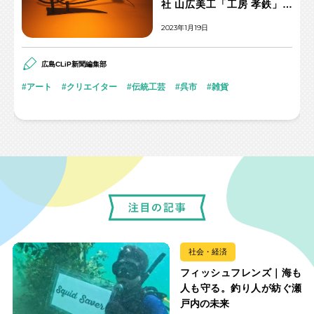
社 山広美工「工房 孝鉄」
山広孝司さん
2023年1月19日
広島CLiP新聞編集部
アート
クリエイター
伝統工芸
呉市
雑貨
社会・経済
フィッシュフレンズ｜海も
人も守る。釣り人が紡ぐ瀬
戸内の未来