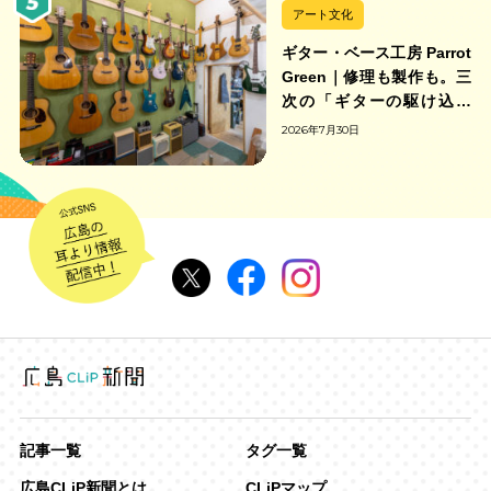
アート文化
ギター・ベース工房 Parrot
Green｜修理も製作も。三
次の「ギターの駆け込み
寺」
2026年7月30日
記事一覧
タグ一覧
広島CLiP新聞とは
CLiPマップ