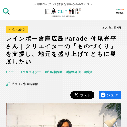
広島中の＋(プラス)体験を集めるWebマガジン
2022年2月3日
社会・経済
レインボー倉庫広島Parade 仲尾光平
さん｜クリエイターの「ものづくり」
を支援し、地元を盛り上げてともに発
展したい
アート
クリエイター
広島市西区
情報発信
雑貨
広島CLiP新聞編集部