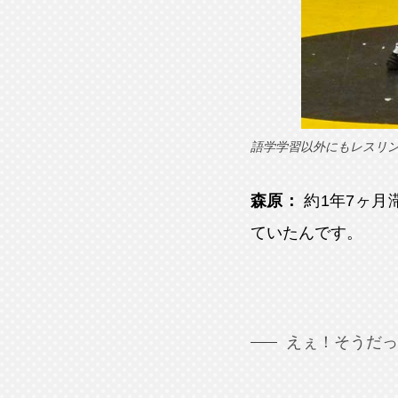
語学学習以外にもレスリ
森原：
約1年7ヶ
ていたんです。
えぇ！そうだっ