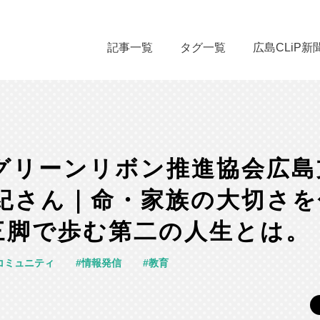
記事一覧
タグ一覧
広島CLiP新
グリーンリボン推進協会広島
大紀さん｜命・家族の大切さ
三脚で歩む第二の人生とは。
コミュニティ
情報発信
教育