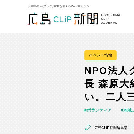
広島中の＋(プラス)体験を集めるWebマガジン
イベント情報
NPO法人
長 森原
い。二人
ボランティア
地域
広島CLiP新聞編集部