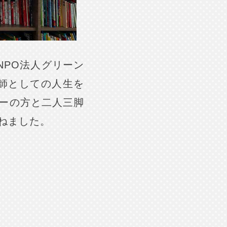
NPO法人グリーン
師としての人生を
ーの方と二人三脚
ねました。