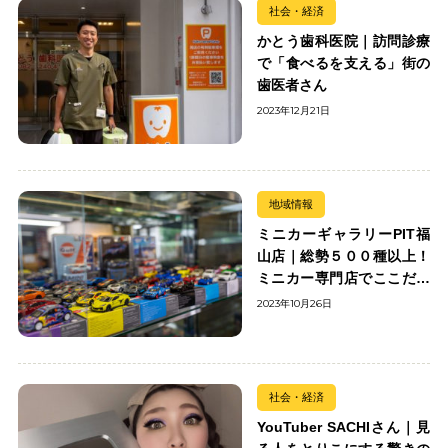
社会・経済
かとう歯科医院｜訪問診療
で「食べるを支える」街の
歯医者さん
2023年12月21日
地域情報
ミニカーギャラリーPIT福
山店｜総勢５００種以上！
ミニカー専門店でここだけ
の出会いを楽しもう
2023年10月26日
社会・経済
YouTuber SACHIさん｜見