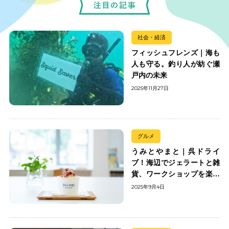
社会・経済
フィッシュフレンズ｜海も
人も守る。釣り人が紡ぐ瀬
戸内の未来
2025年11月27日
グルメ
うみとやまと｜呉ドライ
ブ！海辺でジェラートと雑
貨、ワークショップを楽し
む
2025年9月4日