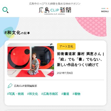
広島中の＋(プラス)体験を集めるWebマガジン
#和文化
の記事
アート文化
前衛書道家 藤村 満恵さん |
「絵」でも「書」でもない、
新しい作品をつくり続けて
2021年7月8日
広島CLiP新聞編集部
写真・映画
和文化
広島市南区
書道
着物