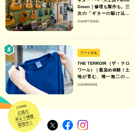
ギター・ベース工房 Parrot
Green｜修理も製作も。三
次の「ギターの駆け込み
寺」
2026年7月30日
アート文化
THE TERROIR（ザ・テロ
ワール）｜藍染め体験！土
地が育む、唯一無二の藍
色。
2026年8月6日