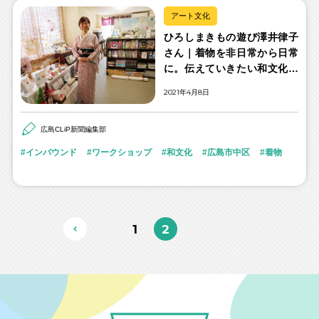
アート文化
ひろしまきもの遊び澤井律子
さん｜着物を非日常から日常
に。伝えていきたい和文化の
魅力。
2021年4月8日
広島CLiP新聞編集部
インバウンド
ワークショップ
和文化
広島市中区
着物
1
2