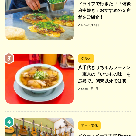
ドライブで行きたい「備後
府中焼き」おすすめの３店
舗をご紹介！
2024年2月15日
グルメ
八千代きりちゃんラーメン
｜東京の「いつもの味」を
広島で。関東以外では初の
「ちゃんのれん組合」加盟
2025年11月6日
の中華そば店
アート文化