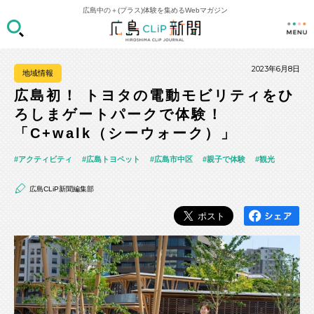
広島中の＋(プラス)体験を集めるWebマガジン
2023年6月8日
地域情報
広島初！ トヨタの電動モビリティをひ
ろしまゲートパークで体験！
「C+walk（シーウォーク）」
アクティビティ
広島トヨペット
広島市中区
親子で体験
観光
広島CLiP新聞編集部