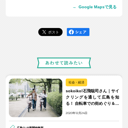
→
Google Mapsで見る
社会・経済
sokoiko!石飛聡司さん｜サイ
クリングを通して広島を知
る！ 自転車での街めぐり＆体
験観光を提案
2020年12月24日
広島CLiP新聞編集部