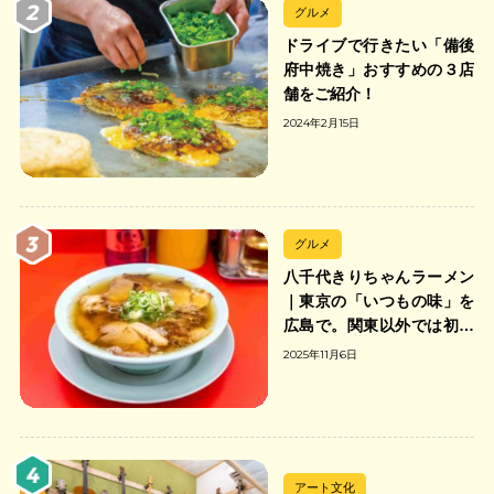
グルメ
ドライブで行きたい「備後
府中焼き」おすすめの３店
舗をご紹介！
2024年2月15日
グルメ
八千代きりちゃんラーメン
｜東京の「いつもの味」を
広島で。関東以外では初の
「ちゃんのれん組合」加盟
2025年11月6日
の中華そば店
アート文化