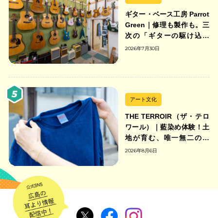
ギター・ベース工房 Parrot
Green｜修理も製作も。三
次の「ギターの駆け込み
寺」
2026年7月30日
アート文化
THE TERROIR（ザ・テロ
ワール）｜藍染め体験！土
地が育む、唯一無二の藍
色。
2026年8月6日