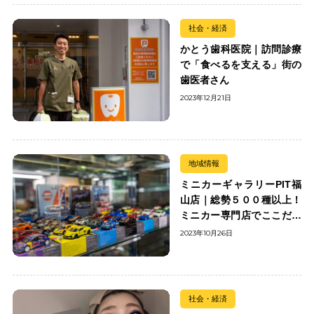
社会・経済
かとう歯科医院｜訪問診療
で「食べるを支える」街の
歯医者さん
2023年12月21日
地域情報
ミニカーギャラリーPIT福
山店｜総勢５００種以上！
ミニカー専門店でここだけ
の出会いを楽しもう
2023年10月26日
社会・経済