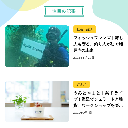
社会・経済
フィッシュフレンズ｜海も
人も守る。釣り人が紡ぐ瀬
戸内の未来
2025年11月27日
グルメ
うみとやまと｜呉ドライ
ブ！海辺でジェラートと雑
貨、ワークショップを楽し
む
2025年9月4日