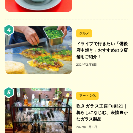
の中華そば店
グルメ
ドライブで行きたい「備後
府中焼き」おすすめの３店
舗をご紹介！
2024年2月15日
アート文化
吹きガラス工房Fuji321｜
暮らしになじむ、表情豊か
なガラス製品
2023年11月16日