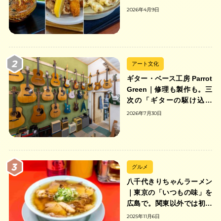
2026年4月9日
アート文化
ギター・ベース工房 Parrot
Green｜修理も製作も。三
次の「ギターの駆け込み
寺」
2026年7月30日
グルメ
八千代きりちゃんラーメン
｜東京の「いつもの味」を
広島で。関東以外では初の
「ちゃんのれん組合」加盟
2025年11月6日