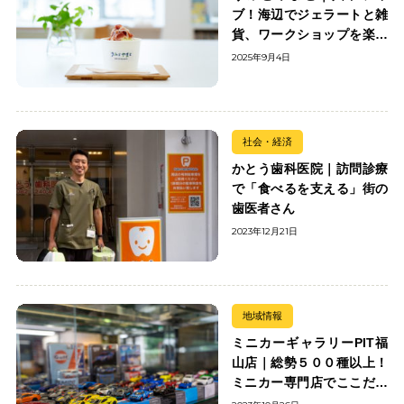
ブ！海辺でジェラートと雑
貨、ワークショップを楽し
む
2025年9月4日
社会・経済
かとう歯科医院｜訪問診療
で「食べるを支える」街の
歯医者さん
2023年12月21日
地域情報
ミニカーギャラリーPIT福
山店｜総勢５００種以上！
ミニカー専門店でここだけ
の出会いを楽しもう