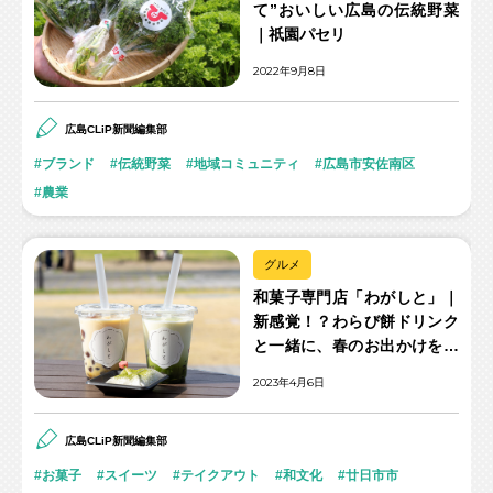
て”おいしい広島の伝統野菜
｜祇園パセリ
2022年9月8日
広島CLiP新聞編集部
ブランド
伝統野菜
地域コミュニティ
広島市安佐南区
農業
グルメ
和菓子専門店「わがしと」｜
新感覚！？わらび餅ドリンク
と一緒に、春のお出かけを楽
しもう！
2023年4月6日
広島CLiP新聞編集部
お菓子
スイーツ
テイクアウト
和文化
廿日市市