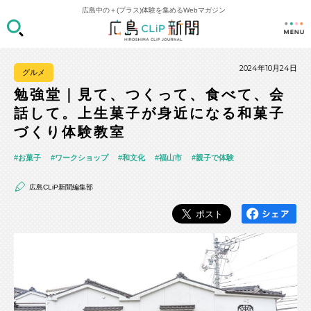
広島中の＋(プラス)体験を集めるWebマガジン
2024年10月24日
グルメ
勉強堂｜見て、つくって、食べて、会
話して。上生菓子が身近になる和菓子
づくり体験教室
お菓子
ワークショップ
和文化
福山市
親子で体験
広島CLiP新聞編集部