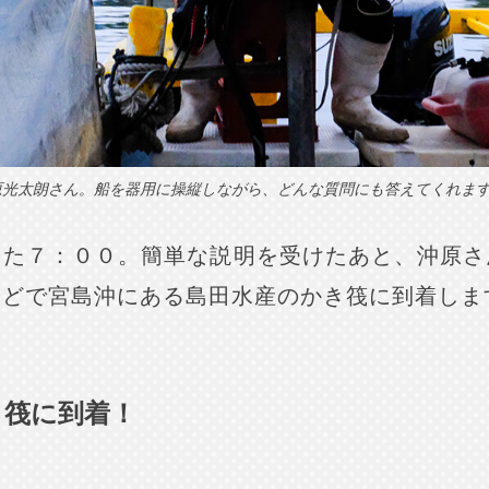
光太​​​​朗さん。船を器用に操縦しながら、どんな質問にも答えてくれま
きた７：００。簡単な説明を受けたあと、沖原さ
ほどで宮島沖にある島田水産のかき筏に到着しま
き筏に到着！