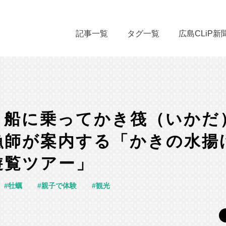
記事一覧
タグ一覧
広島CLiP新
｜船に乗ってかき筏（いかだ
漁師が案内する「かきの水揚
遊覧ツアー」
牡蠣
親子で体験
観光