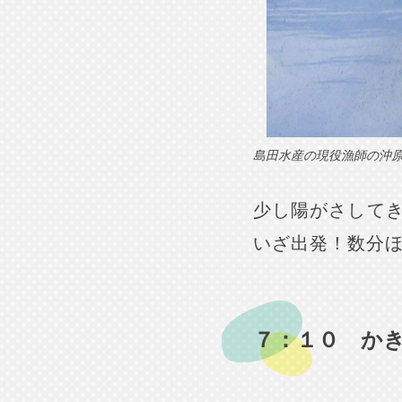
島田水産の現役漁師の沖原
少し陽がさして
いざ出発！数分
７：１０ か