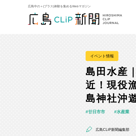
広島中の＋(プラス)体験を集めるWebマガジン
イベント情報
島田水産
近！現役
島神社沖
廿日市市
水産業
広島CLiP新聞編集部