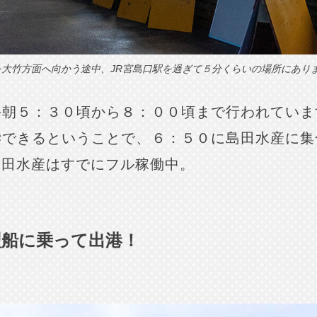
大竹方面へ向かう途中、JR宮島口駅を過ぎて５分くらいの場所にあり
毎朝５：３０頃から８：００頃まで行われていま
学できるということで、６：５０に島田水産に集
島田水産はすでにフル稼働中。
型船に乗って出港！