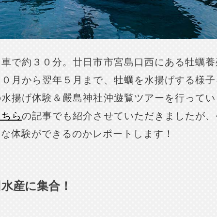
ら車で約３０分。廿日市市宮島口西にある牡蠣養
１０月から翌年５月まで、牡蠣を水揚げする様子
の水揚げ体験＆嚴島神社沖遊覧ツアーを行ってい
こちら
の記事でも紹介させていただきましたが、
んな体験ができるのかレポートします！
田水産に集合！