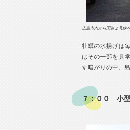
広島市内から国道２号線を
牡蠣の水揚げは
はその一部を見
す暗がりの中、
７：００ 小